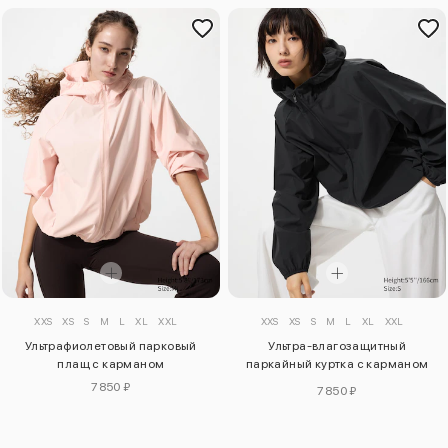
XXS
XS
S
M
L
XL
XXL
XXS
XS
S
M
L
XL
XXL
Ультрафиолетовый парковый
Ультра-влагозащитный
плащ с карманом
паркайный куртка с карманом
для телефона
7850 ₽
7850 ₽