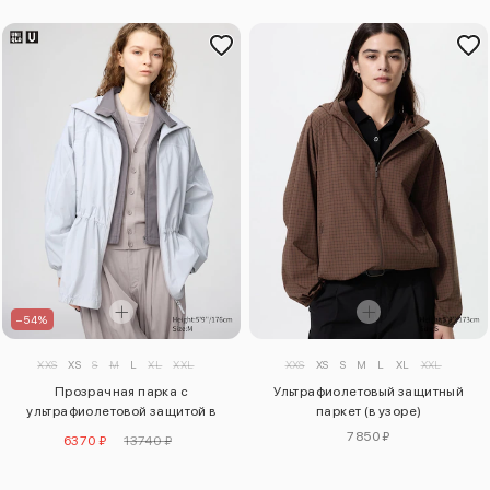
–54%
XXS
XS
S
M
L
XL
XXL
XXS
XS
S
M
L
XL
XXL
Прозрачная парка с
Ультрафиолетовый защитный
ультрафиолетовой защитой в
паркет (в узоре)
оверсайзе
7850 ₽
6370 ₽
13740 ₽