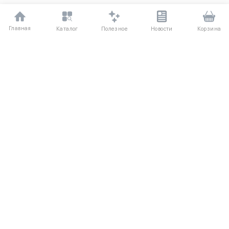
Главная
Полезное
Каталог
Новости
Корзина
ДЛЯ ПОКУПАТЕЛЕЙ
О компании UniqloRU
Частые вопросы
Соглашение
Способы оплаты
Агентский договор
Доставка
Обмен и возврат
КАТАЛОГ
КОНТАКТЫ
Женская одежда
+7 (916) 504-55-88