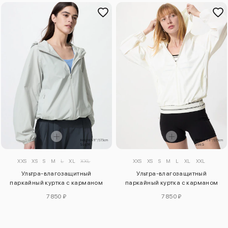
XXS
XS
S
M
L
XL
XXL
XXS
XS
S
M
L
XL
XXL
Ультра-влагозащитный
Ультра-влагозащитный
паркайный куртка с карманом
паркайный куртка с карманом
для телефона
для телефона
7850 ₽
7850 ₽