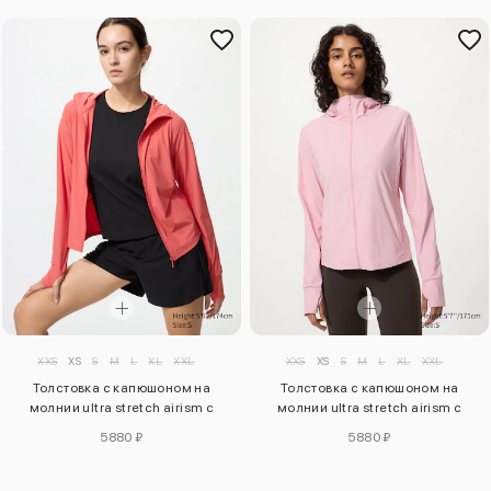
XXS
XS
S
M
L
XL
XXL
XXS
XS
S
M
L
XL
XXL
Толстовка с капюшоном на
Толстовка с капюшоном на
молнии ultra stretch airism с
молнии ultra stretch airism с
защитой от уф-лучей
защитой от уф-лучей
5880 ₽
5880 ₽