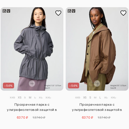
–54%
–54%
XXS
XS
S
M
L
XL
XXL
XXS
XS
S
M
L
XL
XXL
Прозрачная парка с
Прозрачная парка с
ультрафиолетовой защитой в
ультрафиолетовой защитой в
оверсайзе
оверсайзе
6370 ₽
13740 ₽
6370 ₽
13740 ₽