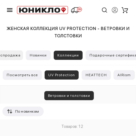
89
ЖЕНСКАЯ КОЛЛЕКЦИЯ UV PROTECTION - ВЕТРОВКИ И
ТОЛСТОВКИ
аспродажа
Новинки
Коллекции
Подарочные сертифик
Посмотреть все
UV Protection
HEATTECH
AIRism
Ветровки и толстовки
По новинкам
Товаров: 12