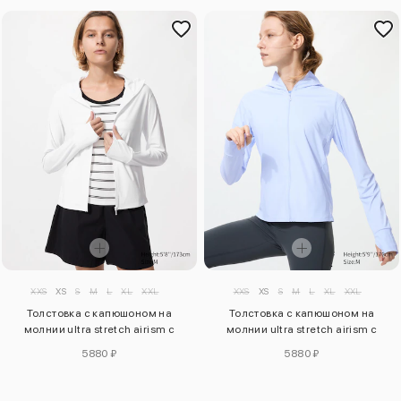
XXS
XS
S
M
L
XL
XXL
XXS
XS
S
M
L
XL
XXL
Толстовка с капюшоном на
Толстовка с капюшоном на
молнии ultra stretch airism с
молнии ultra stretch airism с
защитой от уф-лучей
защитой от уф-лучей
5880 ₽
5880 ₽