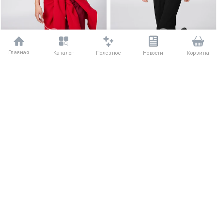
Главная
Полезное
Каталог
Новости
Корзина
XXS
XS
S
M
L
XL
XXL
XXS
XS
S
M
L
XL
XXL
Свободная вязаная футболка
Свободная вязаная футболка
5880 ₽
5880 ₽