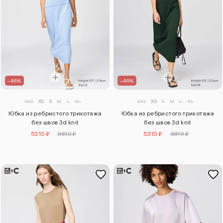
–46%
–46%
XXS
XS
S
M
L
XL
XXS
XS
S
M
L
XL
Юбка из ребристого трикотажа
Юбка из ребристого трикотажа
без швов 3d knit
без швов 3d knit
5310 ₽
9810 ₽
5310 ₽
9810 ₽