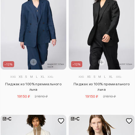
–12%
–12%
XXS
XS
S
M
L
XL
XXL
XXS
XS
S
M
L
XL
XXL
Пиджак из 100% премиального
Пиджак из 100% премиального
льна
льна
19150 ₽
21610 ₽
19150 ₽
21610 ₽