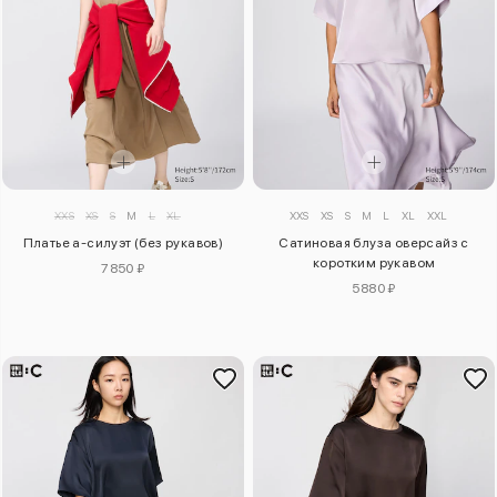
XXS
XS
S
M
L
XL
XXS
XS
S
M
L
XL
XXL
Платье а-силуэт (без рукавов)
Сатиновая блуза оверсайз с
коротким рукавом
7850 ₽
5880 ₽