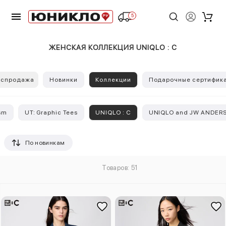
5
ЖЕНСКАЯ КОЛЛЕКЦИЯ UNIQLO : C
аспродажа
Новинки
Коллекции
Подарочные сертифик
sm
UT: Graphic Tees
UNIQLO : C
UNIQLO and JW ANDER
По новинкам
Товаров: 51