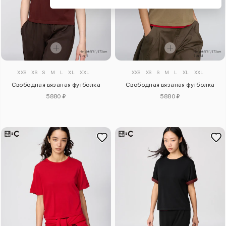
XXS
XS
S
M
L
XL
XXL
XXS
XS
S
M
L
XL
XXL
Свободная вязаная футболка
Свободная вязаная футболка
5880 ₽
5880 ₽