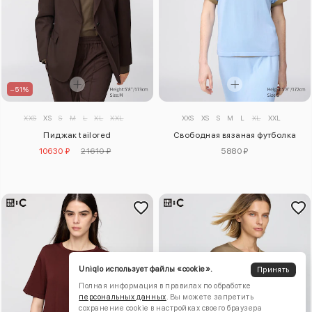
–51%
XXS
XS
S
M
L
XL
XXL
XXS
XS
S
M
L
XL
XXL
Пиджак tailored
Свободная вязаная футболка
10630 ₽
21610 ₽
5880 ₽
Uniqlo использует файлы «cookie».
Принять
Полная информация в правилах по обработке
персональных данных
. Вы можете запретить
сохранение cookie в настройках своего браузера