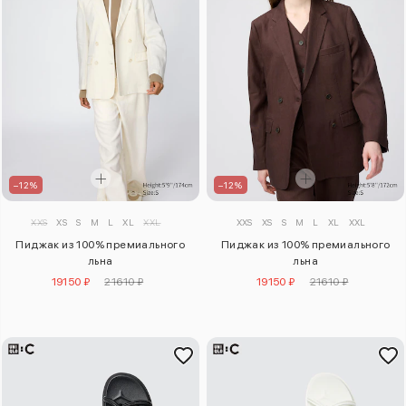
–12%
–12%
XXS
XS
S
M
L
XL
XXL
XXS
XS
S
M
L
XL
XXL
Пиджак из 100% премиального
Пиджак из 100% премиального
льна
льна
19150 ₽
21610 ₽
19150 ₽
21610 ₽