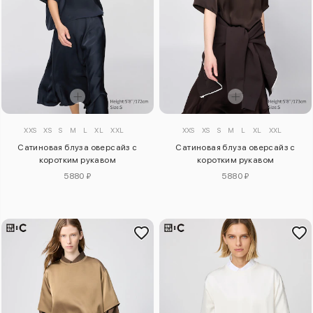
XXS
XS
S
M
L
XL
XXL
XXS
XS
S
M
L
XL
XXL
Сатиновая блуза оверсайз с
Сатиновая блуза оверсайз с
коротким рукавом
коротким рукавом
5880 ₽
5880 ₽