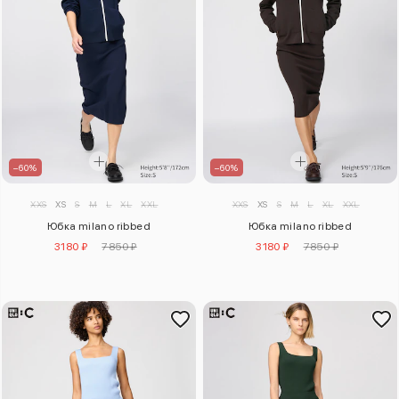
–60%
–60%
XXS
XS
S
M
L
XL
XXL
XXS
XS
S
M
L
XL
XXL
Юбка milano ribbed
Юбка milano ribbed
3180 ₽
7850 ₽
3180 ₽
7850 ₽