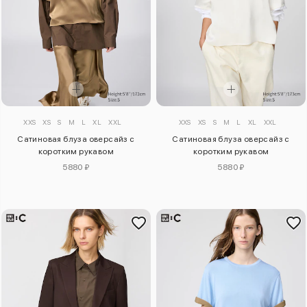
XXS
XS
S
M
L
XL
XXL
XXS
XS
S
M
L
XL
XXL
Сатиновая блуза оверсайз с
Сатиновая блуза оверсайз с
коротким рукавом
коротким рукавом
5880 ₽
5880 ₽