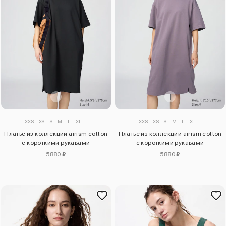
XXS
XS
S
M
L
XL
XXS
XS
S
M
L
XL
Платье из коллекции airism cotton
Платье из коллекции airism cotton
с короткими рукавами
с короткими рукавами
5880 ₽
5880 ₽