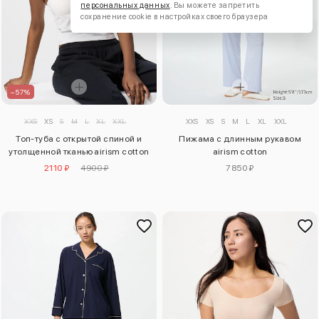
персональных данных
. Вы можете запретить
сохранение cookie в настройках своего браузера
–57%
XXS
XS
S
M
L
XL
XXL
XXS
XS
S
M
L
XL
XXL
Топ-туба с открытой спиной и
Пижама с длинным рукавом
утолщенной тканью airism cotton
airism cotton
2110 ₽
4900 ₽
7850 ₽