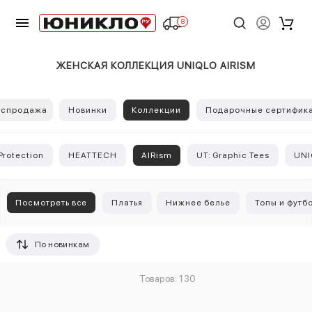
8
ЖЕНСКАЯ КОЛЛЕКЦИЯ UNIQLO AIRISM
аспродажа
Новинки
Коллекции
Подарочные сертифик
Protection
HEATTECH
AIRism
UT: Graphic Tees
UNI
Посмотреть все
Платья
Нижнее белье
Топы и футб
По новинкам
Товаров: 130