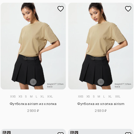
XXS
XS
S
M
L
XL
XXL
XXS
XS
S
M
L
XL
XXL
Футболка airism из хлопка
Футболка из хлопка airism
2930 ₽
2930 ₽