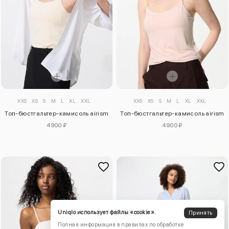
XXS
XS
S
M
L
XL
XXL
XXS
XS
S
M
L
XL
XXL
Топ-бюстгальтер-камисоль airism
Топ-бюстгальтер-камисоль airism
4900 ₽
4900 ₽
Uniqlo использует файлы «cookie».
Принять
Полная информация в правилах по обработке