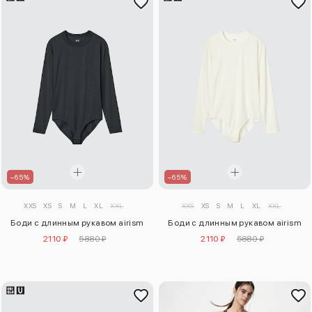
–65%
–65%
XXS
XS
S
M
L
XL
XXL
XXS
XS
S
M
L
XL
XXL
Боди с длинным рукавом airism
Боди с длинным рукавом airism
2110 ₽
5880 ₽
2110 ₽
5880 ₽