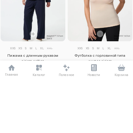
XXS
XS
S
M
L
XL
XXL
XXS
XS
S
M
L
XL
XXL
Пижама с длинным рукавом
Футболка с горловиной типа
airism cotton
скупая airism
7850 ₽
2930 ₽
Главная
Полезное
Каталог
Новости
Корзина