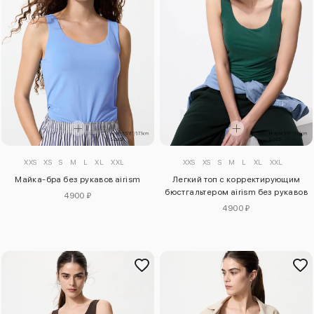
XXS
XS
S
M
L
XL
XXL
XXS
XS
S
M
L
XL
XXL
Майка-бра без рукавов airism
Легкий топ с корректирующим
бюстгальтером airism без рукавов
4900 ₽
4900 ₽