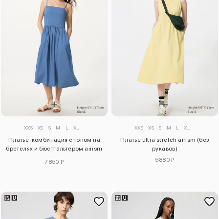
XXS
XS
S
M
L
XL
XXS
XS
S
M
L
XL
Платье-комбинация с топом на
Платье ultra stretch airism (без
бретелях и бюстгальтером airism
рукавов)
cotton (в полоску)
5880 ₽
7850 ₽