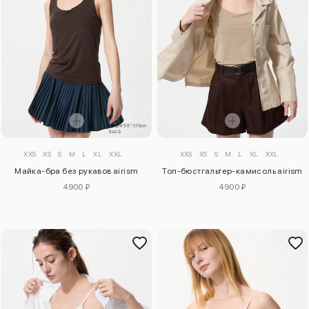
XXS
XS
S
M
L
XL
XXL
XXS
XS
S
M
L
XL
XXL
Майка-бра без рукавов airism
Топ-бюстгальтер-камисоль airism
4900 ₽
4900 ₽