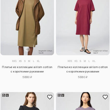
XXS
XS
S
M
L
XL
XXS
XS
S
M
L
XL
Платье из коллекции airism cotton
Платье из коллекции airism cotton
с короткими рукавами
с короткими рукавами
5880 ₽
5880 ₽