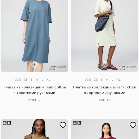
XXS
XS
S
M
L
XL
XXS
XS
S
M
L
XL
Платье из коллекции airism cotton
Платье из коллекции airism cotton
с короткими рукавами
с короткими рукавами
5880 ₽
5880 ₽