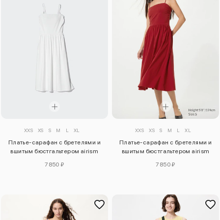
XXS
XS
S
M
L
XL
XXS
XS
S
M
L
XL
Платье-сарафан с бретелями и
Платье-сарафан с бретелями и
вшитым бюстгальтером airism
вшитым бюстгальтером airism
cotton
cotton
7850 ₽
7850 ₽