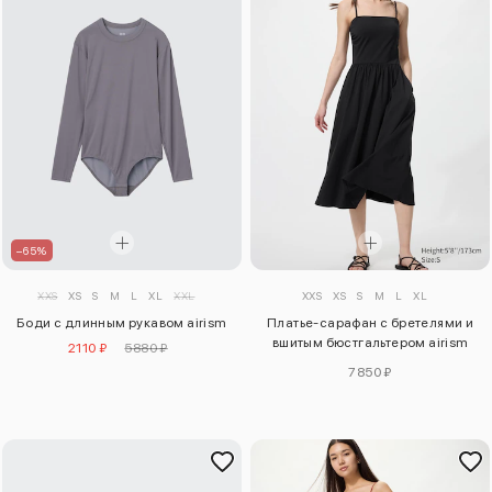
–65%
XXS
XS
S
M
L
XL
XXL
XXS
XS
S
M
L
XL
Боди с длинным рукавом airism
Платье-сарафан с бретелями и
вшитым бюстгальтером airism
2110 ₽
5880 ₽
cotton
7850 ₽