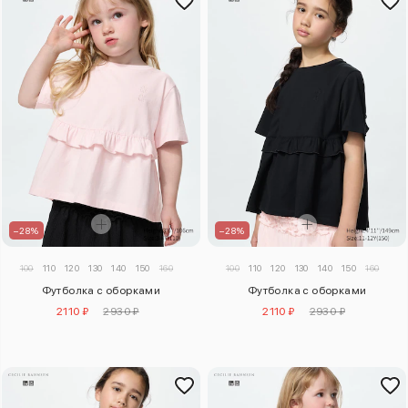
–28%
–28%
100
110
120
130
140
150
160
100
110
120
130
140
150
160
Футболка с оборками
Футболка с оборками
2110 ₽
2930 ₽
2110 ₽
2930 ₽