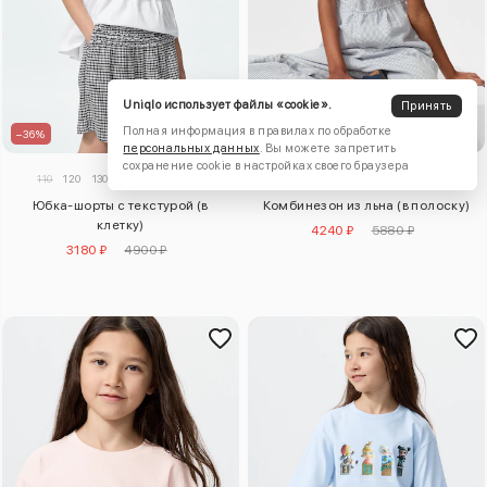
Uniqlo использует файлы «cookie».
Принять
Полная информация в правилах по обработке
–36%
–28%
персональных данных
. Вы можете запретить
сохранение cookie в настройках своего браузера
110
120
130
140
150
160
130
140
150
160
Юбка-шорты с текстурой (в
Комбинезон из льна (в полоску)
клетку)
4240 ₽
5880 ₽
3180 ₽
4900 ₽