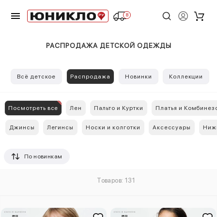
8
РАСПРОДАЖА ДЕТСКОЙ ОДЕЖДЫ
Всё детское
Распродажа
Новинки
Коллекции
Посмотреть все
Лен
Пальто и Куртки
Платья и Комбинез
Джинсы
Легинсы
Носки и колготки
Аксессуары
Ниж
По новинкам
Товаров: 131