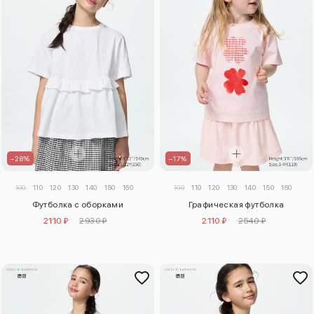
–28%
–17%
100
110
120
130
140
150
160
100
110
120
130
140
150
160
Футболка с оборками
Графическая футболка
2110 ₽
2930 ₽
2110 ₽
2540 ₽