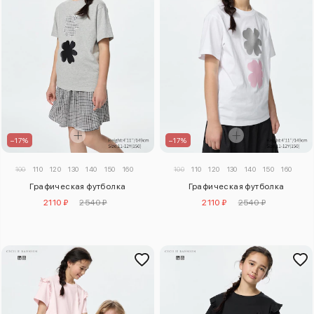
–17%
–17%
100
110
120
130
140
150
160
100
110
120
130
140
150
160
Графическая футболка
Графическая футболка
2110 ₽
2540 ₽
2110 ₽
2540 ₽