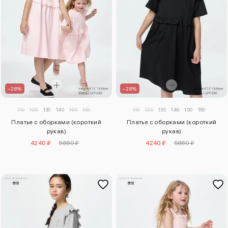
–28%
–28%
110
120
130
140
150
160
110
120
130
140
150
160
Платье с оборками (короткий
Платье с оборками (короткий
рукав)
рукав)
4240 ₽
5880 ₽
4240 ₽
5880 ₽