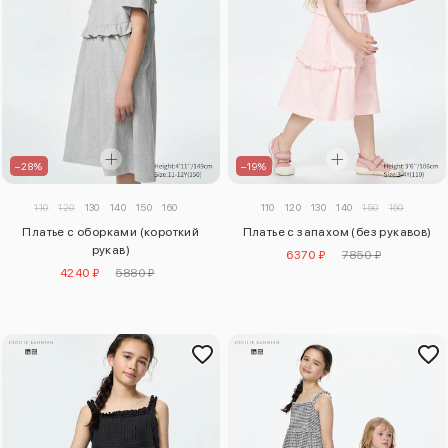
–28%
–19%
110
120
130
140
150
160
110
120
130
140
150
160
Платье с оборками (короткий
Платье с запахом (без рукавов)
рукав)
6370 ₽
7850 ₽
4240 ₽
5880 ₽