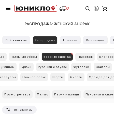
8
РАСПРОДАЖА: ЖЕНСКИЙ АНОРАК
Всё женское
Распродажа
Новинки
Коллекции
все
Головные уборы
Верхняя одежда
Трикотаж
Блейзер
Джинсы
Брюки
Рубашки и блузки
Футболки
Свитеры
сессуары
Нижнее белье
Шорты
Жилеты
Одежда для д
Посмотреть все
Пальто
Парки и плащи
Пуховики и жиле
По новинкам