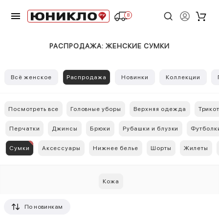
8
РАСПРОДАЖА: ЖЕНСКИЕ СУМКИ
Всё женское
Распродажа
Новинки
Коллекции
Посмотреть все
Головные уборы
Верхняя одежда
Трико
Перчатки
Джинсы
Брюки
Рубашки и блузки
Футболк
Сумки
Aксессуары
Нижнее белье
Шорты
Жилеты
Кожа
По новинкам