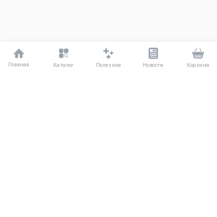
Главная
Полезное
Каталог
Новости
Корзина
ДЛЯ ПОКУПАТЕЛЕЙ
О компании UniqloRU
Частые вопросы
Соглашение
Способы оплаты
Агентский договор
Доставка
Обмен и возврат