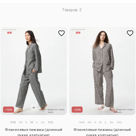
Товаров: 2
–19%
–19%
XXS
XS
S
M
L
XL
XXL
XXS
XS
S
M
L
XL
XXL
Фланелевые пижамы (длинный
Фланелевые пижамы (длинный
рукав, клетчатые)
рукав, клетчатые)