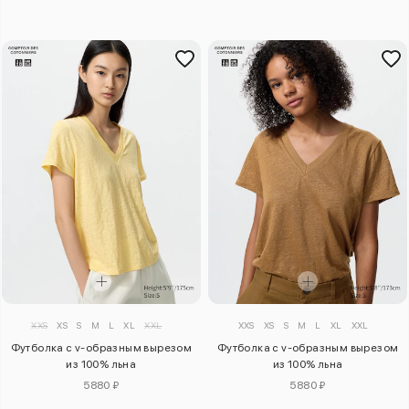
XXS
XS
S
M
L
XL
XXL
XXS
XS
S
M
L
XL
XXL
Футболка с v-образным вырезом
Футболка с v-образным вырезом
из 100% льна
из 100% льна
5880 ₽
5880 ₽