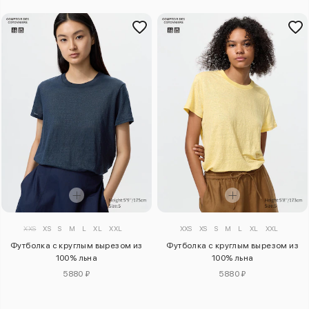
XXS
XS
S
M
L
XL
XXL
XXS
XS
S
M
L
XL
XXL
Футболка с круглым вырезом из
Футболка с круглым вырезом из
100% льна
100% льна
5880 ₽
5880 ₽