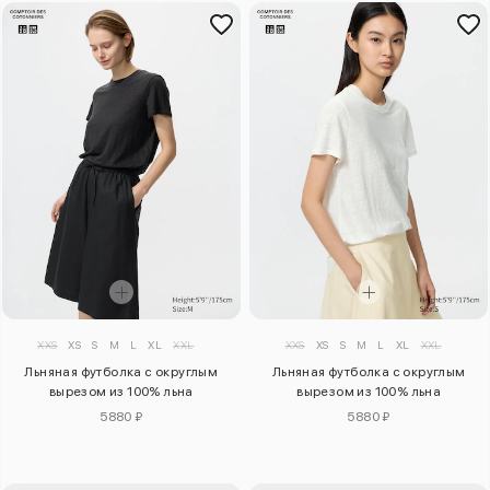
XXS
XS
S
M
L
XL
XXL
XXS
XS
S
M
L
XL
XXL
Льняная футболка с округлым
Льняная футболка с округлым
вырезом из 100% льна
вырезом из 100% льна
5880 ₽
5880 ₽