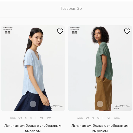
Товаров: 35
XXS
XS
S
M
L
XL
XXL
XXS
XS
S
M
L
XL
XXL
Льняная футболка с v-образным
Льняная футболка с v-образным
вырезом
вырезом