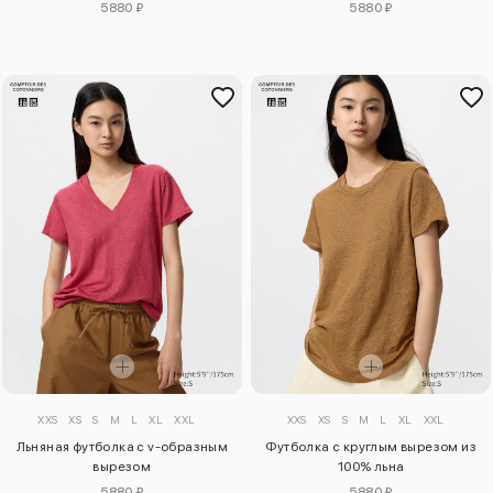
5880 ₽
5880 ₽
XXS
XS
S
M
L
XL
XXL
XXS
XS
S
M
L
XL
XXL
Льняная футболка с v-образным
Футболка с круглым вырезом из
вырезом
100% льна
5880 ₽
5880 ₽