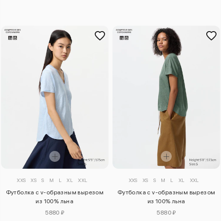
XXS
XS
S
M
L
XL
XXL
XXS
XS
S
M
L
XL
XXL
Футболка с v-образным вырезом
Футболка с v-образным вырезом
из 100% льна
из 100% льна
5880 ₽
5880 ₽