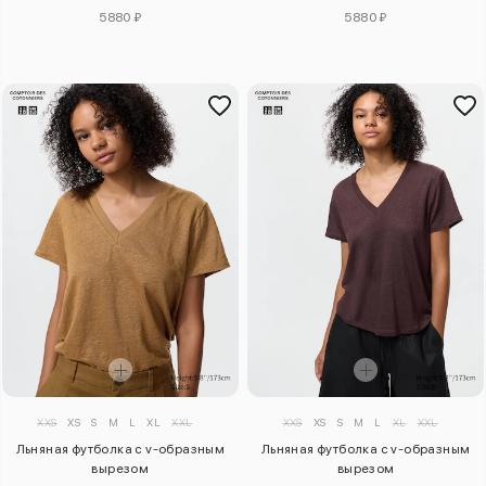
5880 ₽
5880 ₽
XXS
XS
S
M
L
XL
XXL
XXS
XS
S
M
L
XL
XXL
Льняная футболка с v-образным
Льняная футболка с v-образным
вырезом
вырезом