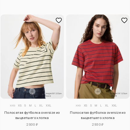
XXS
XS
S
M
L
XL
XXL
XXS
XS
S
M
L
XL
XXL
Полосатая футболка oversize из
Полосатая футболка oversize из
выцветшего хлопка
выцветшего хлопка
2930 ₽
2930 ₽