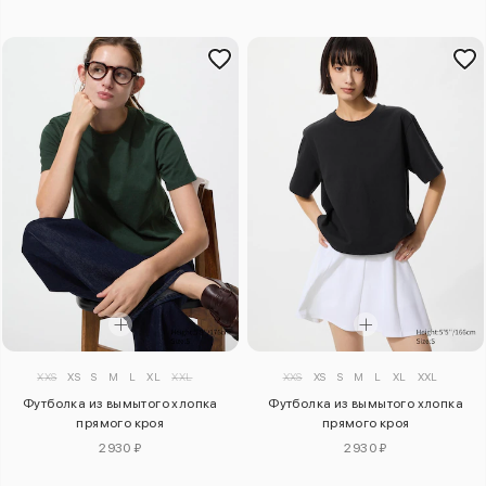
XXS
XS
S
M
L
XL
XXL
XXS
XS
S
M
L
XL
XXL
Футболка из вымытого хлопка
Футболка из вымытого хлопка
прямого кроя
прямого кроя
2930 ₽
2930 ₽