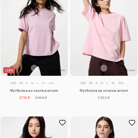
–28%
XXS
XS
S
M
L
XL
XXL
XXS
XS
S
M
L
XL
XXL
Футболка из хлопка airism
Футболка из хлопка airism
2110 ₽
2930 ₽
2930 ₽