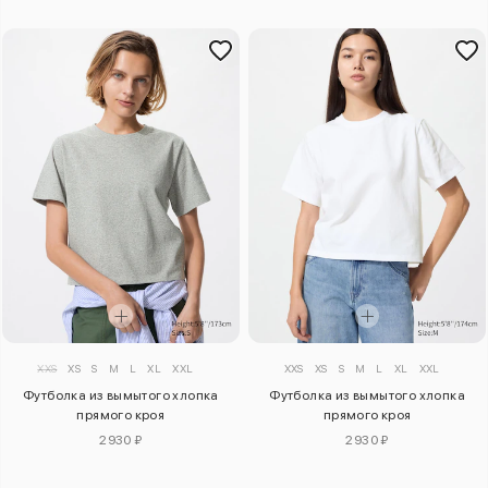
XXS
XS
S
M
L
XL
XXL
XXS
XS
S
M
L
XL
XXL
Футболка из вымытого хлопка
Футболка из вымытого хлопка
прямого кроя
прямого кроя
2930 ₽
2930 ₽