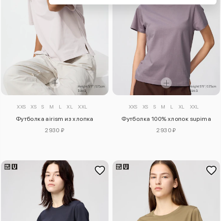
XXS
XS
S
M
L
XL
XXL
XXS
XS
S
M
L
XL
XXL
Футболка airism из хлопка
Футболка 100% хлопок supima
2930 ₽
2930 ₽