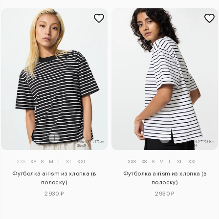
XXS
XS
S
M
L
XL
XXL
XXS
XS
S
M
L
XL
XXL
Футболка airism из хлопка (в
Футболка airism из хлопка (в
полоску)
полоску)
2930 ₽
2930 ₽