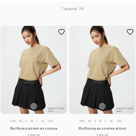
Товаров: 36
XXS
XS
S
M
L
XL
XXL
XXS
XS
S
M
L
XL
XXL
Футболка airism из хлопка
Футболка из хлопка airism
2930 ₽
2930 ₽