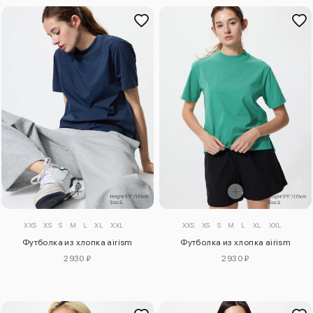
XXS
XS
S
M
L
XL
XXL
XXS
XS
S
M
L
XL
XXL
Футболка из хлопка airism
Футболка из хлопка airism
2930 ₽
2930 ₽