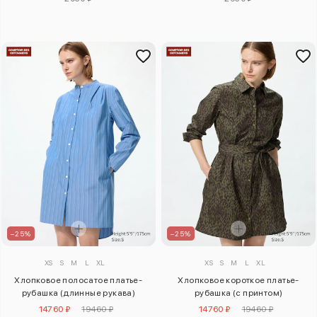
–25%
–25%
XS
S
M
L
XL
XS
S
M
L
XL
Хлопковое полосатое платье-
Хлопковое короткое платье-
рубашка (длинные рукава)
рубашка (с принтом)
14760 ₽
19460 ₽
14760 ₽
19460 ₽