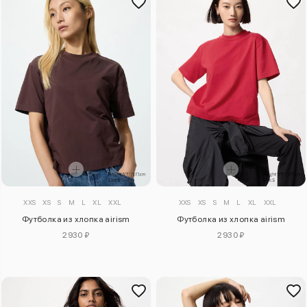
XXS
XS
S
M
L
XL
XXL
XXS
XS
S
M
L
XL
XXL
Футболка из хлопка airism
Футболка из хлопка airism
2930 ₽
2930 ₽