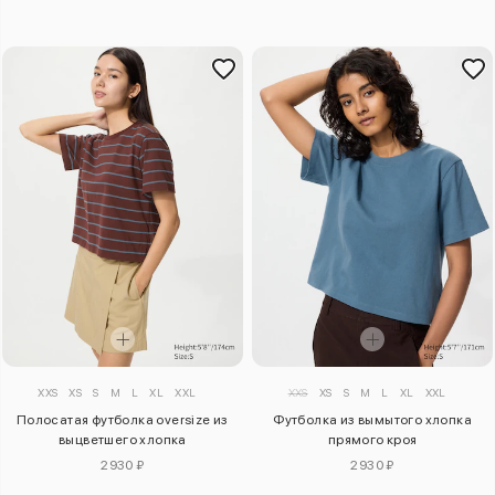
XXS
XS
S
M
L
XL
XXL
XXS
XS
S
M
L
XL
XXL
Полосатая футболка oversize из
Футболка из вымытого хлопка
выцветшего хлопка
прямого кроя
2930 ₽
2930 ₽