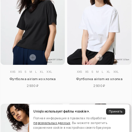
XXS
XS
S
M
L
XL
XXL
XXS
XS
S
M
L
XL
XXL
Футболка airism из хлопка
Футболка airism из хлопка
2930 ₽
2930 ₽
Uniqlo использует файлы «cookie».
Принять
Полная информация в правилах по обработке
персональных данных
. Вы можете запретить
сохранение cookie в настройках своего браузера