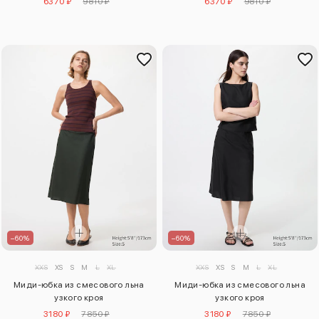
6370 ₽
9810 ₽
6370 ₽
9810 ₽
–60%
–60%
XXS
XS
S
M
L
XL
XXS
XS
S
M
L
XL
Миди-юбка из смесового льна
Миди-юбка из смесового льна
узкого кроя
узкого кроя
3180 ₽
7850 ₽
3180 ₽
7850 ₽