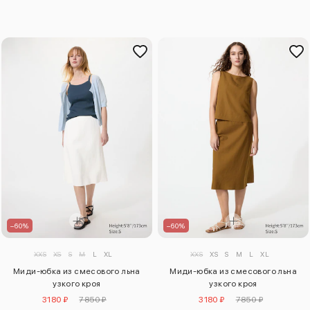
–60%
–60%
XXS
XS
S
M
L
XL
XXS
XS
S
M
L
XL
Миди-юбка из смесового льна
Миди-юбка из смесового льна
узкого кроя
узкого кроя
3180 ₽
7850 ₽
3180 ₽
7850 ₽