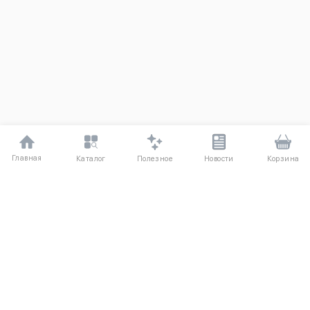
Главная
Полезное
Каталог
Новости
Корзина
ДЛЯ ПОКУПАТЕЛЕЙ
О компании UniqloRU
Частые вопросы
Соглашение
Способы оплаты