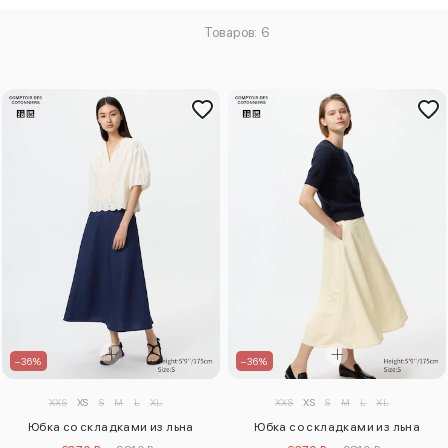
Товаров: 6
–36%
–36%
XXS
XS
S
M
L
XL
XXS
XS
S
M
L
XL
Юбка со складками из льна
Юбка со складками из льна