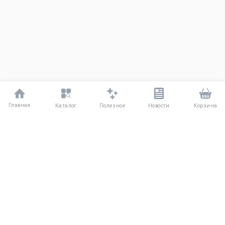
Главная
Полезное
Каталог
Новости
Корзина
ДЛЯ ПОКУПАТЕЛЕЙ
О компании UniqloRU
Частые вопросы
Соглашение
Способы оплаты