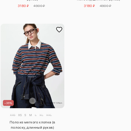
3180 ₽
4900 ₽
3180 ₽
4900 ₽
–36%
XXS
XS
S
M
L
XL
XXL
Поло из мягкого хлопка (в
полоску, длинный рукав)