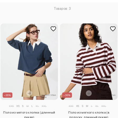
Товаров: 3
–36%
–36%
XXS
XS
S
M
L
XL
XXL
XXS
XS
S
M
L
XL
XXL
Поло из мятого хлопка (длинный
Поло из мягкого хлопка (в
рукав)
полоску, длинный рукав)