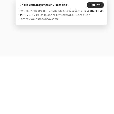
Uniqlo использует файлы «cookie».
Принять
Полная информация в правилах по обработке
персональных
данных
. Вы можете запретить сохранение cookie в
настройках своего браузера
КОНТАКТЫ
+7 (916) 504-55-88
Написать нам