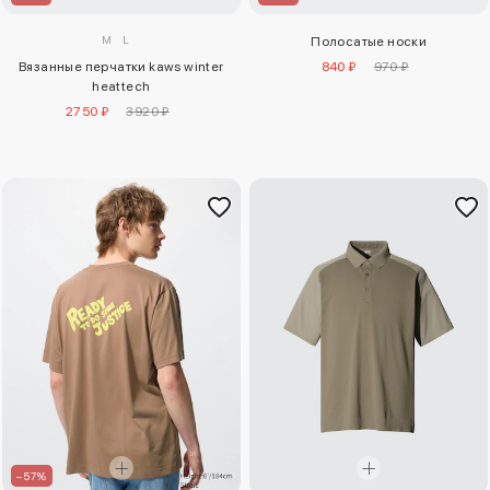
M
L
Полосатые носки
Вязанные перчатки kaws winter
840 ₽
970 ₽
heattech
2750 ₽
3920 ₽
–57%