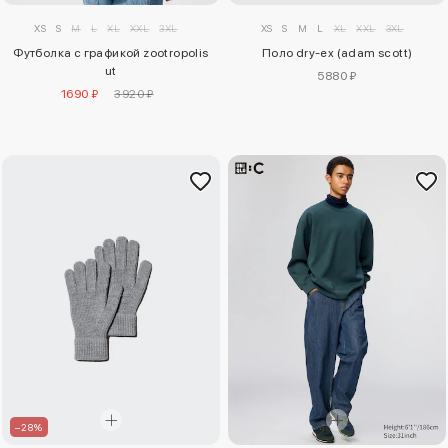
XS
S
M
L
XL
XXL
3XL
XS
S
M
L
XL
XXL
3XL
Футболка с графикой zootropolis
Поло dry-ex (adam scott)
ut
5880 ₽
1690 ₽
3920 ₽
–28%