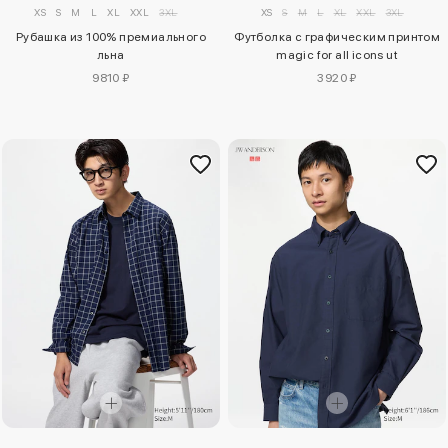
XS
S
M
L
XL
XXL
3XL
XS
S
M
L
XL
XXL
3XL
Рубашка из 100% премиального
Футболка с графическим принтом
льна
magic for all icons ut
9810 ₽
3920 ₽