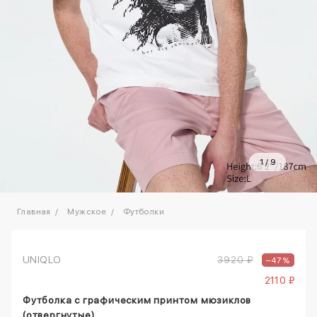
1
/
9
Главная
Мужское
Футболки
UNIQLO
3920 ₽
–47%
2110 ₽
Футболка с графическим принтом мюзиклов
(отвергнутые)