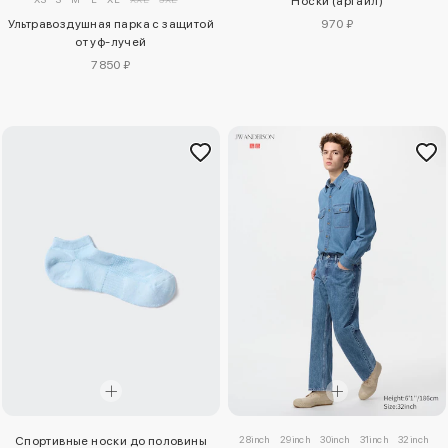
Носки (аргайл)
Ультравоздушная парка с защитой
970 ₽
от уф-лучей
7850 ₽
28inch
29inch
30inch
31inch
32inch
3
Спортивные носки до половины