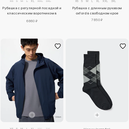
XS
S
M
L
XL
XXL
3XL
XS
S
M
L
XL
XXL
3XL
Рубашка с регулярной посадкой и
Рубашка с длинным рукавом
классическим воротником в
oxford в свободном крое
клетку
7850 ₽
6860 ₽
XS
S
M
L
XL
XXL
3XL