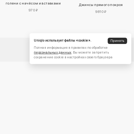
голени с начёсом и вставками
Джинсы прямого покроя
970 ₽
9810 ₽
Uniqlo использует файлы «cookie».
Принять
Полная информация в правилах по обработке
персональных данных
. Вы можете запретить
сохранение cookie в настройках своего браузера