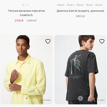
M
L
28inch
29inch
30inch
31inch
32inch
3
Теплые вязаные перчатки
Джинсы barrel (индиго, длинные)
heattech
9810 ₽
2110 ₽
2930 ₽