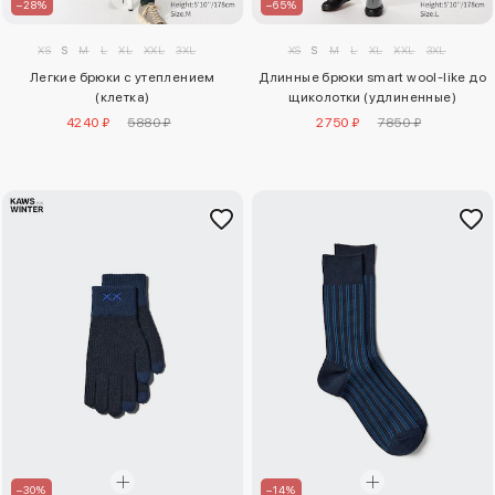
–28%
–65%
XS
S
M
L
XL
XXL
3XL
XS
S
M
L
XL
XXL
3XL
Легкие брюки с утеплением
Длинные брюки smart wool-like до
(клетка)
щиколотки (удлиненные)
4240 ₽
5880 ₽
2750 ₽
7850 ₽
–30%
–14%