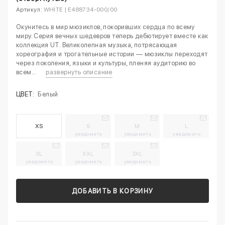
Артикул:
WHITE | E488734-000/00
Окунитесь в мир мюзиклов, покоривших сердца по всему
миру. Серия вечных шедевров теперь дебютирует вместе как
коллекция UT. Великолепная музыка, потрясающая
хореография и трогательные истории — мюзиклы переходят
через поколения, языки и культуры, пленяя аудиторию во
всем...
развернуть описание
ЦВЕТ:
Белый
XS
S
M
L
уведомить
уведомить
уведомить
XL
XXL
3XL
уведомить
уведомить
уведомить
ДОБАВИТЬ В КОРЗИНУ