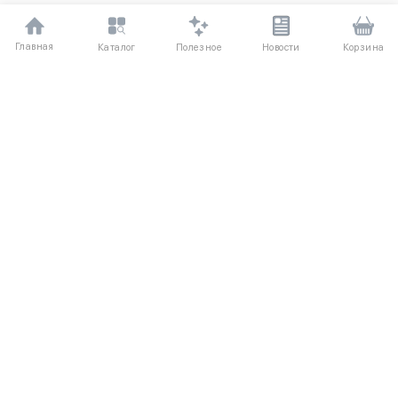
Главная
Полезное
Каталог
Новости
Корзина
ДЛЯ ПОКУПАТЕЛЕЙ
О компании UniqloRU
Частые вопросы
Соглашение
Способы оплаты
Агентский договор
Доставка
Обмен и возврат
КАТАЛОГ
КОНТАКТЫ
Женская одежда
+7 (916) 504-55-88