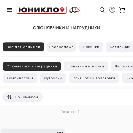
5
СЛЮНЯВЧИКИ И НАГРУДНИКИ
Всё для малышей
Распродажа
Новинки
Коллекции
Слюнявчики и нагрудники
Пинетки и носочки
Леггинс
Комбинезоны
Футболки
Свитшоты и Толстовки
Пи
По новинкам
Товаров: 1