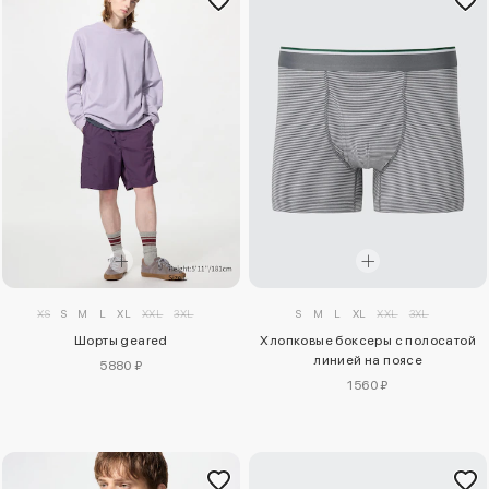
XS
S
M
L
XL
XXL
3XL
S
M
L
XL
XXL
3XL
Шорты geared
Хлопковые боксеры с полосатой
линией на поясе
5880 ₽
1560 ₽