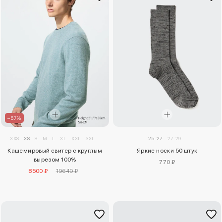
–57%
XXS
XS
S
M
L
XL
XXL
3XL
25-27
27-29
Кашемировый свитер с круглым
Яркие носки 50 штук
вырезом 100%
770 ₽
8500 ₽
19640 ₽