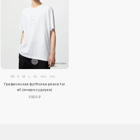
XS
S
M
L
XL
XXL
3XL
Графическая футболка peace for
all (ичиро судзуки)
3920 ₽