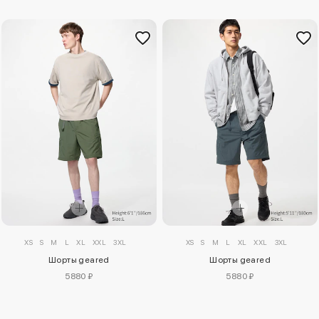
XS
S
M
L
XL
XXL
3XL
XS
S
M
L
XL
XXL
3XL
Шорты geared
Шорты geared
5880 ₽
5880 ₽