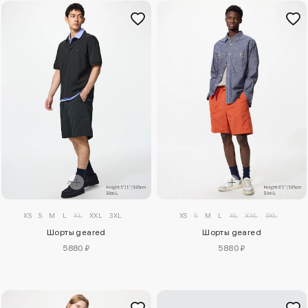
XS
S
M
L
XL
XXL
3XL
XS
S
M
L
XL
XXL
3XL
Шорты geared
Шорты geared
5880 ₽
5880 ₽