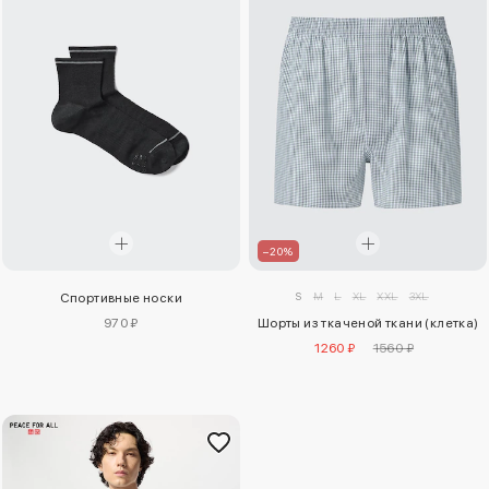
–20%
S
M
L
XL
XXL
3XL
Спортивные носки
970 ₽
Шорты из ткаченой ткани (клетка)
1260 ₽
1560 ₽