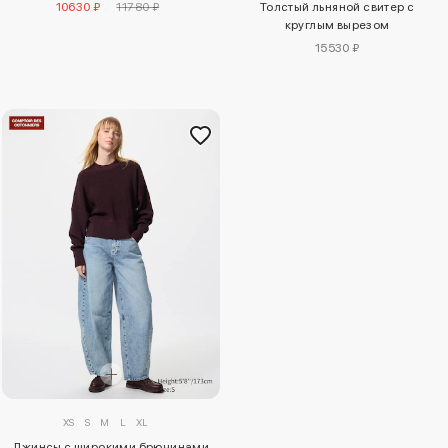
10630 ₽
11780 ₽
Толстый льняной свитер с
круглым вырезом
15530 ₽
XS
S
M
L
XL
Джинсы с широкими брючинами