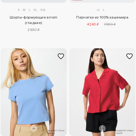
S
M
L
XL
XXL
M
L
Шорты-формующие airism
Перчатки из 100% кашемира
(гладкие)
4240 ₽
7850 ₽
2930 ₽