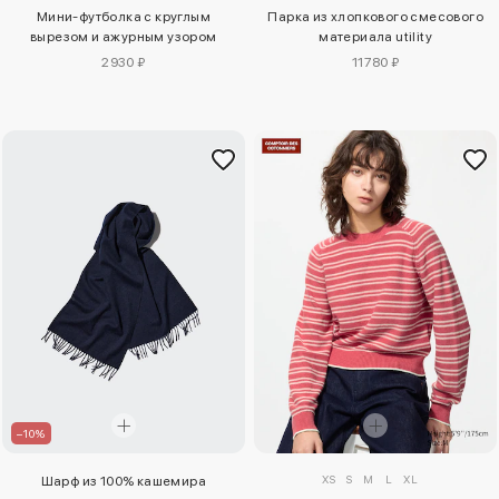
Мини-футболка с круглым
Парка из хлопкового смесового
вырезом и ажурным узором
материала utility
2930 ₽
11780 ₽
–10%
XS
S
M
L
XL
Шарф из 100% кашемира