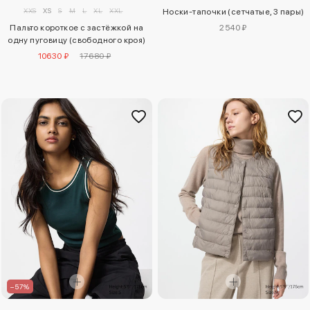
XXS
XS
S
M
L
XL
XXL
Носки-тапочки (сетчатые, 3 пары)
Пальто короткое с застёжкой на
2540 ₽
одну пуговицу (свободного кроя)
10630 ₽
17680 ₽
–57%