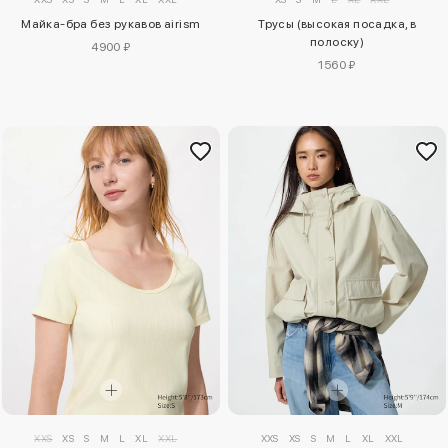
Майка-бра без рукавов airism
Трусы (высокая посадка, в
полоску)
4900 ₽
1560 ₽
XXS
XS
S
M
L
XL
XXL
XXS
XS
S
M
L
XL
XXL