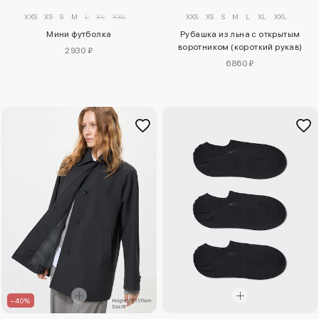
XXS
XS
S
M
L
XL
XXL
XXS
XS
S
M
L
XL
XXL
Мини футболка
Рубашка из льна с открытым
воротником (короткий рукав)
2930 ₽
6860 ₽
–40%