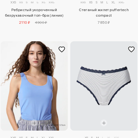
XXS
XS
S
M
L
XL
XXL
XXS
XS
S
M
L
XL
XXL
Ребристый укороченный
Стеганый жилет puffertech
безрукавочный топ-бра (линия)
compact
2110 ₽
4900 ₽
7850 ₽
XXS
XS
S
M
L
XL
XXL
XS
S
M
L
XL
XXL