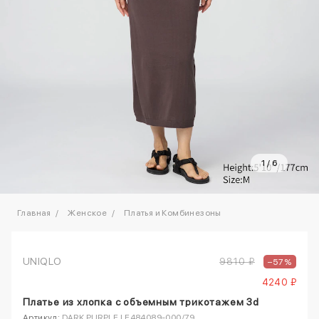
1
/
6
Главная
Женское
Платья и Комбинезоны
UNIQLO
9810 ₽
–57%
4240 ₽
Платье из хлопка с объемным трикотажем 3d
Артикул:
DARK PURPLE | E484089-000/79