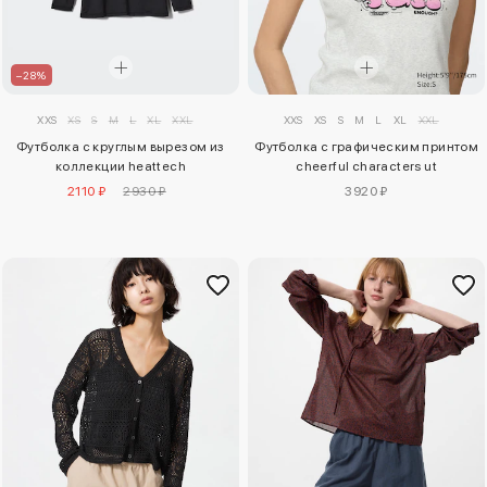
–28%
XXS
XS
S
M
L
XL
XXL
XXS
XS
S
M
L
XL
XXL
Футболка с круглым вырезом из
Футболка с графическим принтом
коллекции heattech
cheerful characters ut
2110 ₽
2930 ₽
3920 ₽