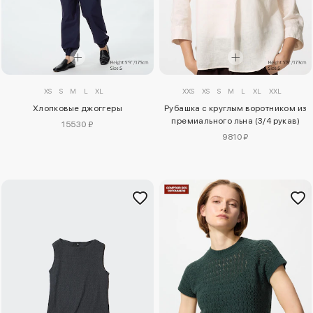
XS
S
M
L
XL
XXS
XS
S
M
L
XL
XXL
Хлопковые джоггеры
Рубашка с круглым воротником из
премиального льна (3/4 рукав)
15530 ₽
9810 ₽