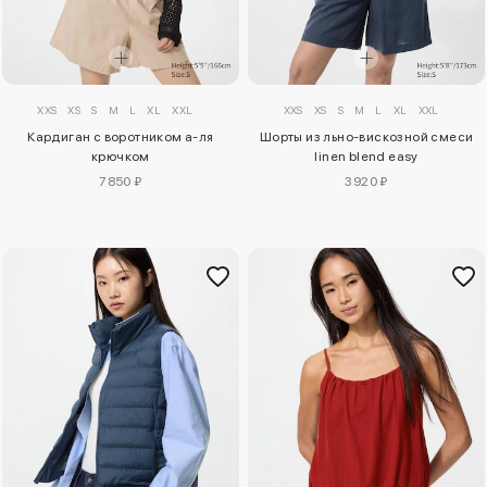
XXS
XS
S
M
L
XL
XXL
XXS
XS
S
M
L
XL
XXL
Кардиган с воротником а-ля
Шорты из льно-вискозной смеси
крючком
linen blend easy
7850 ₽
3920 ₽