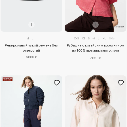
M
L
XXS
XS
S
M
L
XL
XXL
Реверсивный узкий ремень без
Рубашка с китайским воротником
отверстий
из 100% премиального льна
(прямого кроя)
5880 ₽
7850 ₽