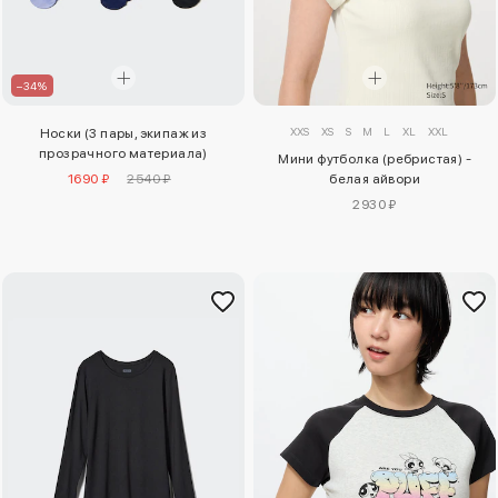
–34%
XXS
XS
S
M
L
XL
XXL
Носки (3 пары, экипаж из
прозрачного материала)
Мини футболка (ребристая) -
1690 ₽
2540 ₽
белая айвори
2930 ₽