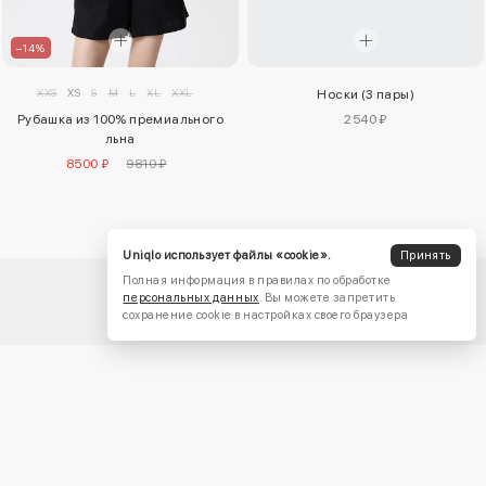
–14%
XXS
XS
S
M
L
XL
XXL
Носки (3 пары)
Рубашка из 100% премиального
2540 ₽
льна
8500 ₽
9810 ₽
Uniqlo использует файлы «cookie».
Принять
Полная информация в правилах по обработке
персональных данных
. Вы можете запретить
сохранение cookie в настройках своего браузера