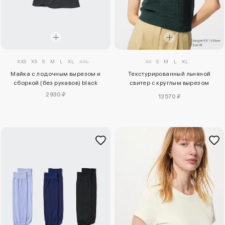
XXS
XS
S
M
L
XL
XXL
XS
S
M
L
XL
Майка с лодочным вырезом и
Текстурированный льняной
сборкой (без рукавов) black
свитер с круглым вырезом
(короткий рукав)
2930 ₽
13570 ₽