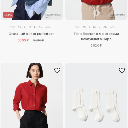
–14%
XXS
XS
S
M
L
XL
XXL
XXS
XS
S
M
L
XL
XXL
Стеганый жилет puffertech
Топ сборный с манжетами
воздушного шара
8500 ₽
9810 ₽
3920 ₽