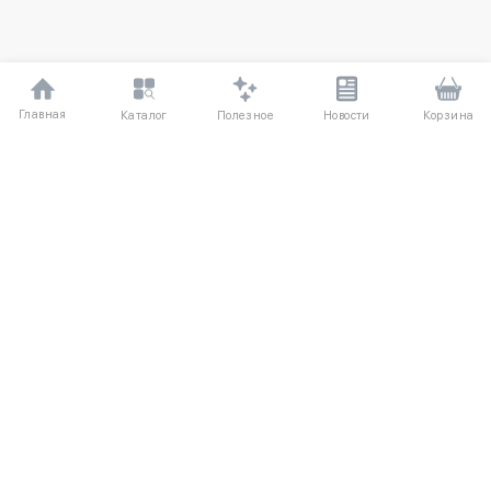
Главная
Полезное
Каталог
Новости
Корзина
ДЛЯ ПОКУПАТЕЛЕЙ
О компании UniqloRU
Частые вопросы
Соглашение
Способы оплаты
Агентский договор
Доставка
Обмен и возврат