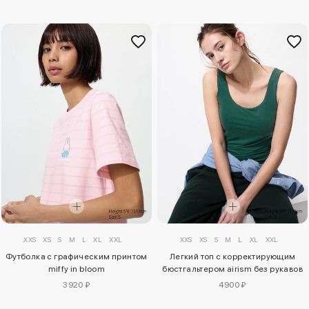
XXS
XS
S
M
L
XL
XXL
XXS
XS
S
M
L
XL
XXL
Футболка с графическим принтом
Легкий топ с корректирующим
miffy in bloom
бюстгальтером airism без рукавов
3920 ₽
4900 ₽