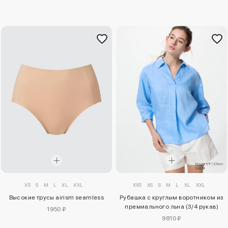
XS
S
M
L
XL
XXL
XXS
XS
S
M
L
XL
XXL
Высокие трусы airism seamless
Рубашка с круглым воротником из
премиального льна (3/4 рукав)
1950 ₽
9810 ₽