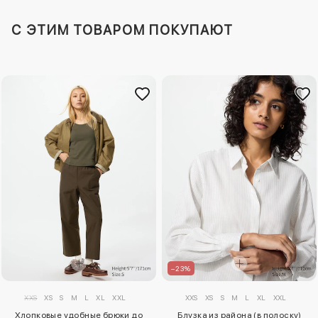
C ЭТИМ ТОВАРОМ ПОКУПАЮТ
–23%
XXS
XS
S
M
L
XL
XXL
XXS
XS
S
M
L
XL
XXL
Хлопковые удобные брюки до
Блузка из района (в полоску)