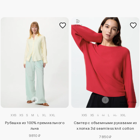
XXS
XS
S
M
L
XL
XXL
XXS
XS
S
M
L
XL
XXL
Рубашка из 100% премиального
Свитер с объемными рукавами из
льна
хлопка 3d seamless knit cotton
crew neck
9810 ₽
7850 ₽