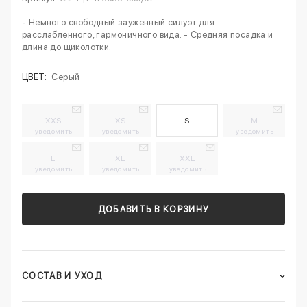
- Немного свободный зауженный силуэт для
расслабленного, гармоничного вида. - Средняя посадка и
длина до щиколотки.
ЦВЕТ:
Серый
XXS
XS
S
M
уведомить
уведомить
уведомить
L
XL
XXL
уведомить
уведомить
уведомить
ДОБАВИТЬ В КОРЗИНУ
СОСТАВ И УХОД