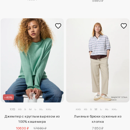
5880 ₽
–40%
XXS
XS
S
M
L
XL
XXL
XXS
XS
S
M
L
XL
XXL
Джемпер с круглым вырезом из
Льняные брюки суженые из
100% кашемира
хлопка
10630 ₽
17680 ₽
7850 ₽