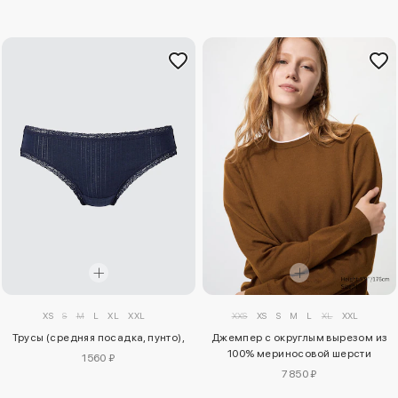
XS
S
M
L
XL
XXL
XXS
XS
S
M
L
XL
XXL
Трусы (средняя посадка, пунто),
Джемпер с округлым вырезом из
100% мериносовой шерсти
1560 ₽
7850 ₽