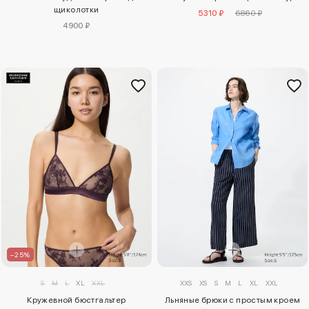
щиколотки
5310 ₽
6860 ₽
4900 ₽
–25%
S
M
L
XL
XXL
XXS
XS
S
M
L
XL
XXL
Кружевной бюстгальтер
Льняные брюки с простым кроем