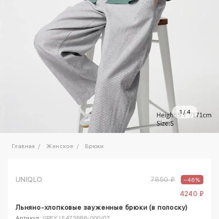
1
/
4
Главная
Женское
Брюки
UNIQLO
7850 ₽
–46%
4240 ₽
Льняно-хлопковые зауженные брюки (в полоску)
Артикул:
GREY | E473686-000/07