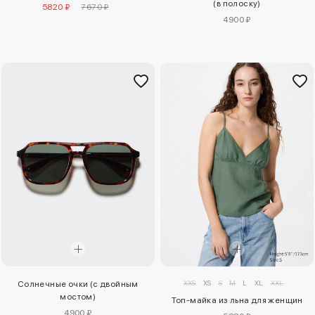
(в полоску)
5820 ₽
7670 ₽
4900 ₽
XXS
XS
S
M
L
XL
XXL
Солнечные очки (с двойным
мостом)
Топ-майка из льна для женщин
4900 ₽