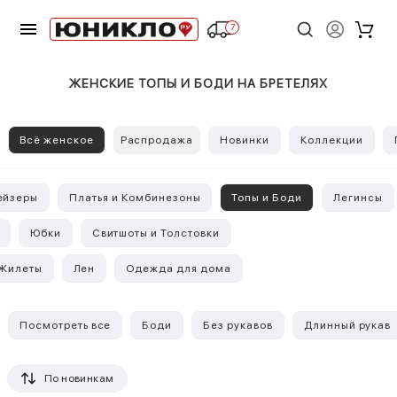
7
ЖЕНСКИЕ ТОПЫ И БОДИ НА БРЕТЕЛЯХ
Всё женское
Распродажа
Новинки
Коллекции
ейзеры
Платья и Комбинезоны
Топы и Боди
Легинсы
Юбки
Свитшоты и Толстовки
Жилеты
Лен
Одежда для дома
Посмотреть все
Боди
Без рукавов
Длинный рукав
По новинкам