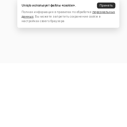
Uniqlo использует файлы «cookie».
Принять
Полная информация в правилах по обработке
персональных
данных
. Вы можете запретить сохранение cookie в
настройках своего браузера
КОНТАКТЫ
+7 (916) 504-55-88
Написать нам