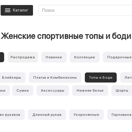
Каталог
Женские спортивные топы и боди
е
Распродажа
Новинки
Коллекции
Подарочные
Блейзеры
Платья и Комбинезоны
Топы и Боди
Лег
вки
Сумки
Аксессуары
Нижнее белье
Шорты
ез рукавов
Длинный рукав
Укороченные
Горловина