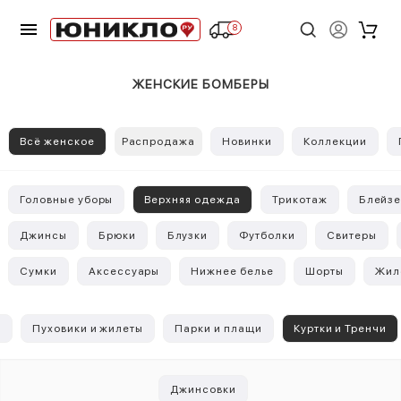
8
ЖЕНСКИЕ БОМБЕРЫ
Всё женское
Распродажа
Новинки
Коллекции
Головные уборы
Верхняя одежда
Трикотаж
Блейз
Джинсы
Брюки
Блузки
Футболки
Свитеры
Сумки
Аксессуары
Нижнее белье
Шорты
Жил
о
Пуховики и жилеты
Парки и плащи
Куртки и Тренчи
Джинсовки