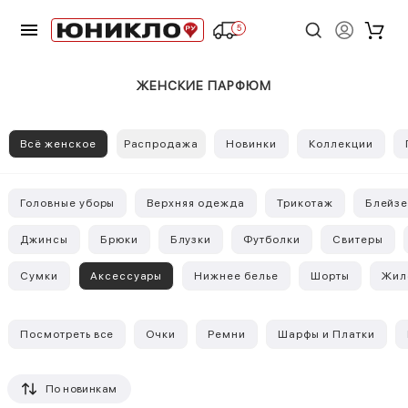
5
ЖЕНСКИЕ ПАРФЮМ
Всё женское
Распродажа
Новинки
Коллекции
Головные уборы
Верхняя одежда
Трикотаж
Блейз
Джинсы
Брюки
Блузки
Футболки
Свитеры
Сумки
Аксессуары
Нижнее белье
Шорты
Жил
Посмотреть все
Очки
Ремни
Шарфы и Платки
По новинкам