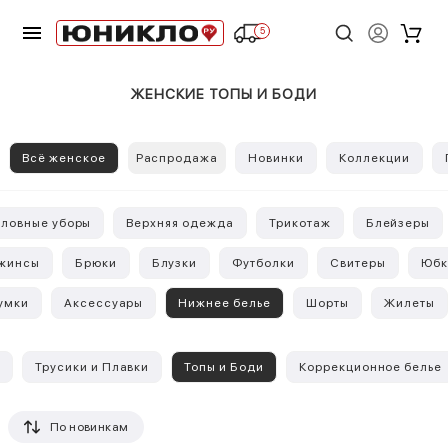
5
ЖЕНСКИЕ ТОПЫ И БОДИ
Всё женское
Распродажа
Новинки
Коллекции
оловные уборы
Верхняя одежда
Трикотаж
Блейзеры
жинсы
Брюки
Блузки
Футболки
Свитеры
Юбк
умки
Аксессуары
Нижнее белье
Шорты
Жилеты
Трусики и Плавки
Топы и Боди
Коррекционное белье
По новинкам