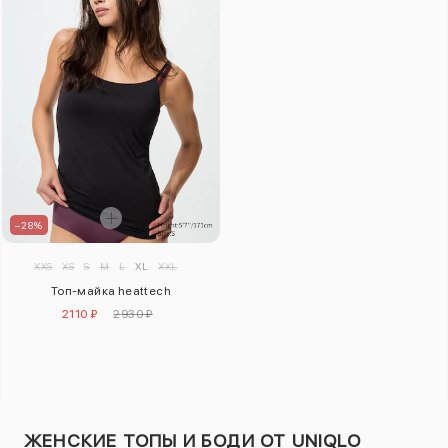
–28%
XXS
XS
S
M
L
XL
XXL
Топ-майка heattech
2110 ₽
2930 ₽
ЖЕНСКИЕ ТОПЫ И БОДИ ОТ UNIQLO