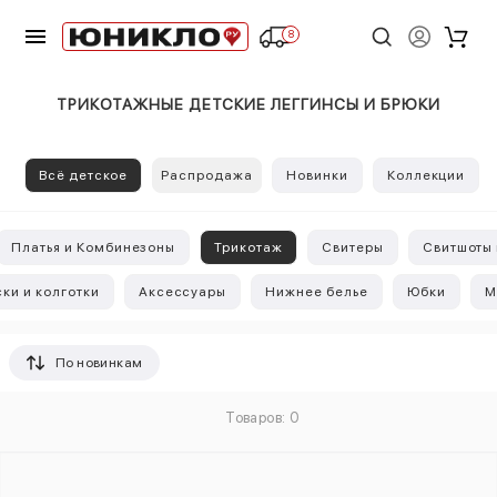
8
ТРИКОТАЖНЫЕ ДЕТСКИЕ ЛЕГГИНСЫ И БРЮКИ
Всё детское
Распродажа
Новинки
Коллекции
Платья и Комбинезоны
Трикотаж
Свитеры
Свитшоты 
ки и колготки
Аксессуары
Нижнее белье
Юбки
М
По новинкам
Товаров: 0