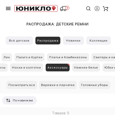
8
РАСПРОДАЖА: ДЕТСКИЕ РЕМНИ
Всё детское
Распродажа
Новинки
Коллекции
Лен
Пальто и Куртки
Платья и Комбинезоны
Свитеры и к
нсы
Носки и колготки
Аксессуары
Нижнее белье
Юбки 
Посмотреть все
Варежки и перчатки
Головные уборы
По новинкам
Товаров: 0