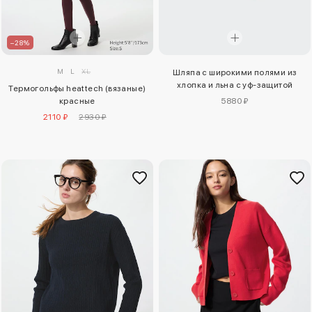
–28%
M
L
XL
Шляпа с широкими полями из
хлопка и льна с уф-защитой
Термогольфы heattech (вязаные)
красные
5880 ₽
2110 ₽
2930 ₽