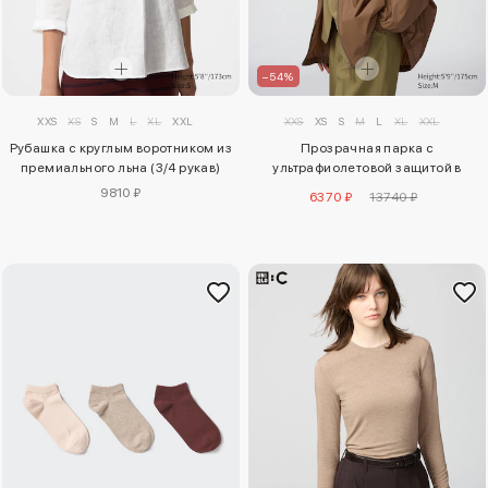
–54%
XXS
XS
S
M
L
XL
XXL
XXS
XS
S
M
L
XL
XXL
Рубашка с круглым воротником из
Прозрачная парка с
премиального льна (3/4 рукав)
ультрафиолетовой защитой в
оверсайзе
9810 ₽
6370 ₽
13740 ₽