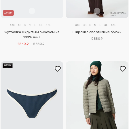
–28%
XXS
XS
S
M
L
XL
XXL
XXS
XS
S
M
L
XL
XXL
Футболка с круглым вырезом из
Широкие спортивные брюки
100% льна
5880 ₽
4240 ₽
5880 ₽