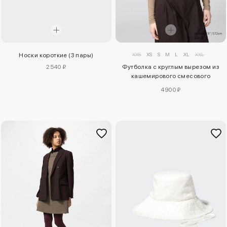
XXS
XS
S
M
L
XL
XXL
Носки короткие (3 пары)
2540 ₽
Футболка с круглым вырезом из
кашемирового смесового
трикотажа heattech extra warm
4900 ₽