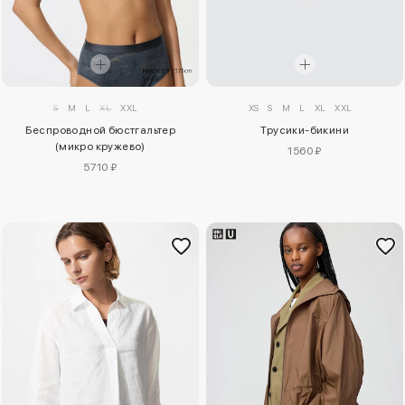
S
M
L
XL
XXL
XS
S
M
L
XL
XXL
Беспроводной бюстгальтер
Трусики-бикини
(микро кружево)
1560 ₽
5710 ₽