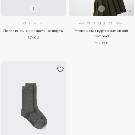
XS
S
M
L
XXS
XS
S
M
L
XL
XXL
Повседневные плавочные шорты
Утепленная куртка puffertech
compact
3740 ₽
11780 ₽