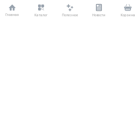
Главная
Полезное
Каталог
Новости
Корзина
ДЛЯ ПОКУПАТЕЛЕЙ
О компании UniqloRU
Частые вопросы
Соглашение
Способы оплаты
Агентский договор
Доставка
Обмен и возврат
КАТАЛОГ
КОНТАКТЫ
Женская одежда
+7 (916) 504-55-88