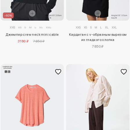
–60%
XXS
XS
S
M
L
XL
XXL
XXS
XS
S
M
L
XL
XXL
Джемпер crew neck mini cable
Кардиган с v-образным вырезом
из гладкого хлопка
3180 ₽
7850 ₽
7850 ₽