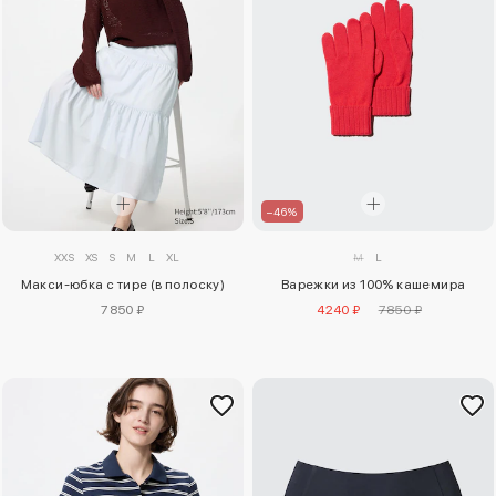
–46%
XXS
XS
S
M
L
XL
M
L
Макси-юбка с тире (в полоску)
Варежки из 100% кашемира
7850 ₽
4240 ₽
7850 ₽