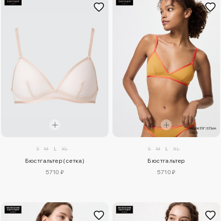
S
M
L
XL
S
M
L
XL
Бюстгальтер (сетка)
Бюстгальтер
5710 ₽
5710 ₽