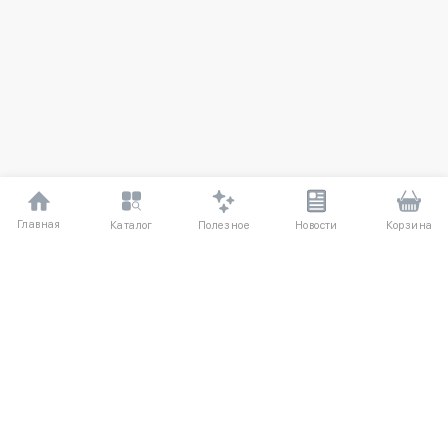
Главная
Полезное
Каталог
Новости
Корзина
ДЛЯ ПОКУПАТЕЛЕЙ
О компании UniqloRU
Частые вопросы
Соглашение
Способы оплаты