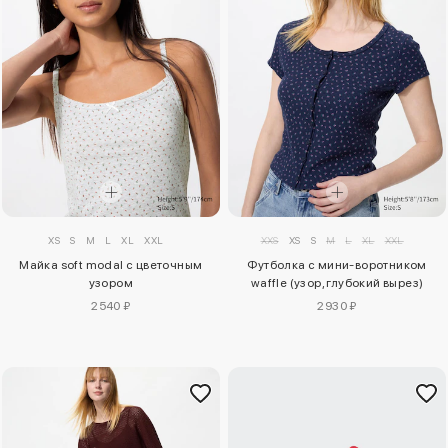
XS
S
M
L
XL
XXL
XXS
XS
S
M
L
XL
XXL
Майка soft modal с цветочным
Футболка с мини-воротником
узором
waffle (узор, глубокий вырез)
2540 ₽
2930 ₽