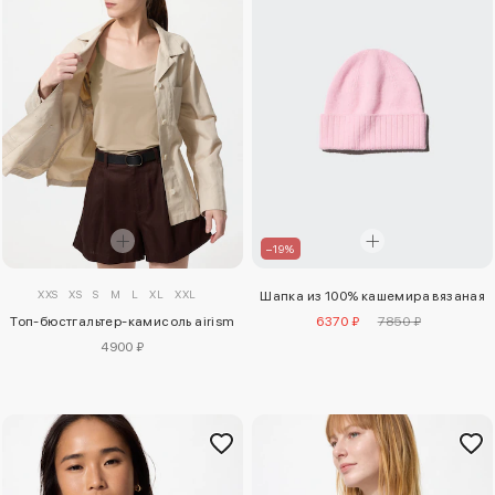
–19%
XXS
XS
S
M
L
XL
XXL
Шапка из 100% кашемира вязаная
Топ-бюстгальтер-камисоль airism
6370 ₽
7850 ₽
4900 ₽