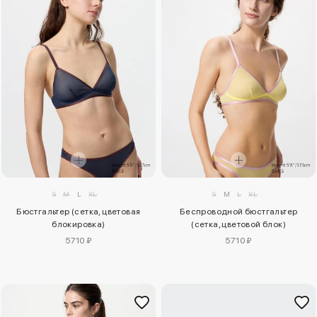
S
M
L
XL
S
M
L
XL
Бюстгальтер (сетка, цветовая
Беспроводной бюстгальтер
блокировка)
(сетка, цветовой блок)
5710 ₽
5710 ₽