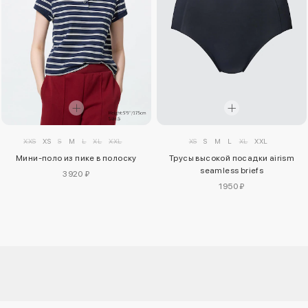
XXS
XS
S
M
L
XL
XXL
XS
S
M
L
XL
XXL
Мини-поло из пике в полоску
Трусы высокой посадки airism
seamless briefs
3920 ₽
1950 ₽