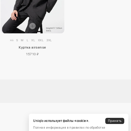
XS
S
M
L
XL
XXL
3XL
Куртка airsense
15710 ₽
Uniqlo использует файлы «cookie».
Принять
Полная информация в правилах по обработке