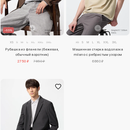
–65%
XS
S
M
L
XL
XXL
3XL
XS
S
M
L
XL
XXL
3XL
Рубашка из фланели (бежевая,
Машинная стирка водолазка
обычный воротник)
milano с ребристым узором
2750 ₽
7850 ₽
6860 ₽