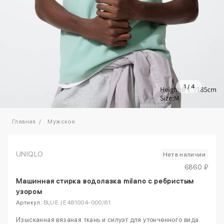
1
/
4
Главная
Мужское
UNIQLO
Нет в наличии
6860 ₽
Машинная стирка водолазка milano с ребристым
узором
Артикул:
BLUE | E481004-000/61
Изысканная вязаная ткань и силуэт для утонченного вида.