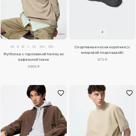
XS
S
M
L
XL
XXL
3XL
Спортивные носки короткие (с
махровой подкладкой)
Футболка с горловиной henley из
вафельной ткани
970 ₽
4900 ₽