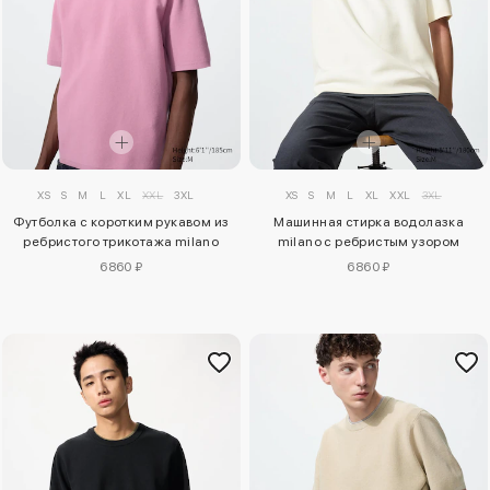
XS
S
M
L
XL
XXL
3XL
XS
S
M
L
XL
XXL
3XL
Футболка с коротким рукавом из
Машинная стирка водолазка
ребристого трикотажа milano
milano с ребристым узором
6860 ₽
6860 ₽