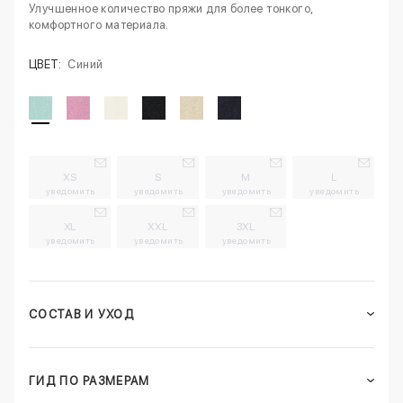
Улучшенное количество пряжи для более тонкого,
комфортного материала.
ЦВЕТ:
Синий
XS
S
M
L
уведомить
уведомить
уведомить
уведомить
XL
XXL
3XL
уведомить
уведомить
уведомить
СОСТАВ И УХОД
ГИД ПО РАЗМЕРАМ