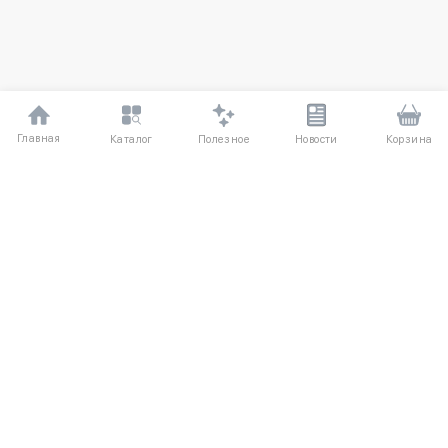
Главная
Полезное
Каталог
Новости
Корзина
ДЛЯ ПОКУПАТЕЛЕЙ
О компании UniqloRU
Частые вопросы
Соглашение
Способы оплаты
Агентский договор
Доставка
Обмен и возврат