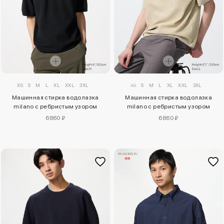
XS
S
M
L
XL
XXL
3XL
XS
S
M
L
XL
XXL
3XL
Машинная стирка водолазка
Машинная стирка водолазка
milano с ребристым узором
milano с ребристым узором
6860 ₽
6860 ₽