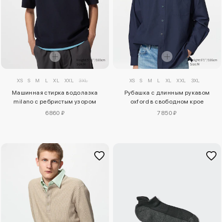
XS
S
M
L
XL
XXL
3XL
XS
S
M
L
XL
XXL
3XL
Машинная стирка водолазка
Рубашка с длинным рукавом
milano с ребристым узором
oxford в свободном крое
6860 ₽
7850 ₽