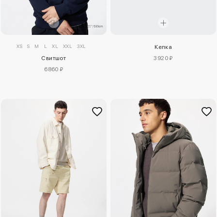
XS
S
M
L
XL
XXL
3XL
Кепка
Свитшот
3920 ₽
6860 ₽