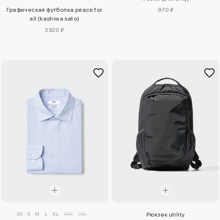
Графическая футболка peace for
970 ₽
all (kashiwa sato)
3920 ₽
XS
S
M
L
XL
XXL
3XL
Рюкзак utility