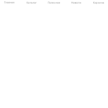
Главная
Полезное
Каталог
Новости
Корзина
ДЛЯ ПОКУПАТЕЛЕЙ
О компании UniqloRU
Частые вопросы
Соглашение
Способы оплаты
Агентский договор
Доставка
Обмен и возврат
КАТАЛОГ
КОНТАКТЫ
Женская одежда
+7 (916) 504-55-88
Мужская одежда
Написать нам