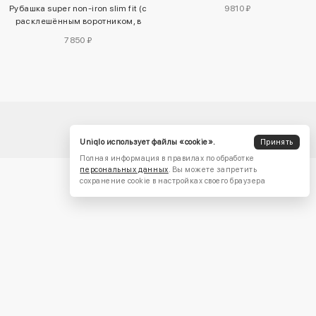
Рубашка super non-iron slim fit (с
9810 ₽
расклешённым воротником, в
клетку)
7850 ₽
Uniqlo использует файлы «cookie».
Принять
Полная информация в правилах по обработке
персональных данных
. Вы можете запретить
сохранение cookie в настройках своего браузера