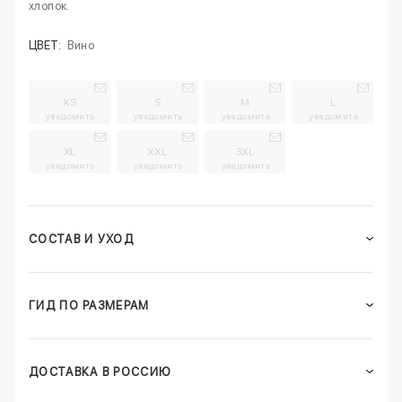
хлопок.
ЦВЕТ:
Вино
XS
S
M
L
уведомить
уведомить
уведомить
уведомить
XL
XXL
3XL
уведомить
уведомить
уведомить
СОСТАВ И УХОД
ГИД ПО РАЗМЕРАМ
ДОСТАВКА В РОССИЮ