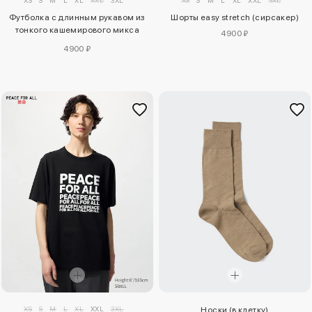
Футболка с длинным рукавом из
Шорты easy stretch (сирсакер)
тонкого кашемирового микса
4900 ₽
heattech extra warm
4900 ₽
XS
S
M
L
XL
XXL
3XL
Носки (в клетку)