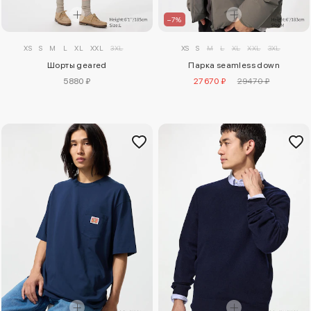
–7%
XS
S
M
L
XL
XXL
3XL
XS
S
M
L
XL
XXL
3XL
Шорты geared
Парка seamless down
5880 ₽
27670 ₽
29470 ₽