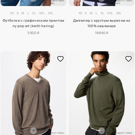
XS
S
M
L
XL
XXL
3XL
XS
S
M
L
XL
XXL
3XL
Футболка с графическим принтом
Джемпер с круглым вырезом из
ny pop art (keith haring)
100% кашемира
3920 ₽
19640 ₽