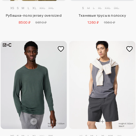
XS
S
M
L
XL
XXL
3XL
S
M
L
XL
XXL
3XL
Рубашка-поло jersey oversized
Тканевые трусы в полоску
8500 ₽
9810 ₽
1260 ₽
1560 ₽
XS
S
M
L
XL
XXL
3XL
XS
S
M
L
XL
XXL
3XL