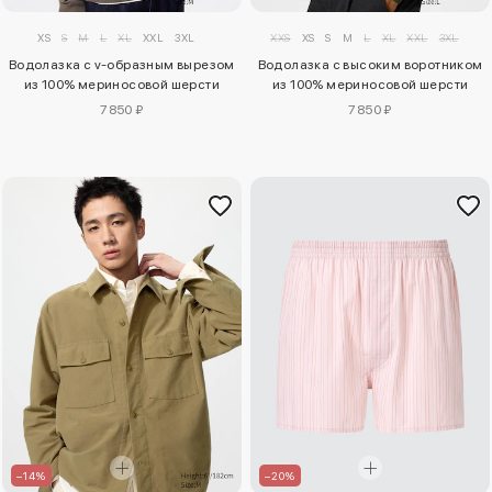
XS
S
M
L
XL
XXL
3XL
XXS
XS
S
M
L
XL
XXL
3XL
Водолазка с v-образным вырезом
Водолазка с высоким воротником
из 100% мериносовой шерсти
из 100% мериносовой шерсти
7850 ₽
7850 ₽
–14%
–20%