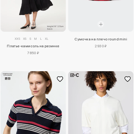
XXS
XS
S
M
L
XL
Сумочка на плечо round mini
Платье-камисоль на резинке
2930 ₽
7850 ₽