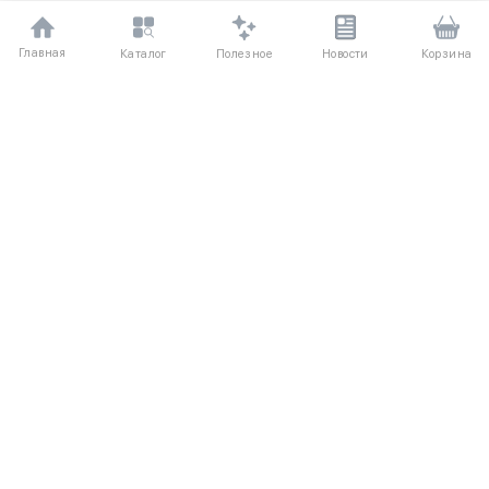
Главная
Полезное
Каталог
Новости
Корзина
ДЛЯ ПОКУПАТЕЛЕЙ
О компании UniqloRU
Частые вопросы
Соглашение
Способы оплаты
Агентский договор
Доставка
Обмен и возврат
КАТАЛОГ
КОНТАКТЫ
Женская одежда
+7 (916) 504-55-88