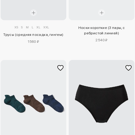
XS
S
M
L
XL
XXL
Носки короткие (3 пары, с
ребристой линией)
Трусы (средняя посадка, гингем)
2540 ₽
1560 ₽