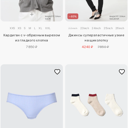
–46%
XXS
XS
S
M
L
XL
XXL
22inch
23inch
24inch
25inch
26inch
Кардиган с v-образным вырезом
Джинсы суперэластичные узкие
из гладкого хлопка
на щиколотку
7850 ₽
4240 ₽
7850 ₽