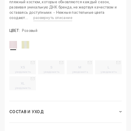
пляжный костюм, которые обновляются каждый сезон,
развивая уникальную ДНК бренда, не жертвуя качеством и
оставаясь доступными. - Нежные пастельные цвета
создают...
развернуть описание
ЦВЕТ:
Розовый
XS
S
M
L
уведомить
уведомить
уведомить
уведомить
XL
уведомить
СОСТАВ И УХОД