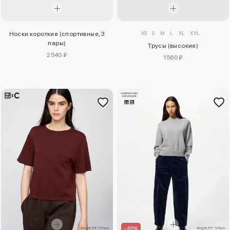
XS
S
M
L
XL
XXL
Носки короткие (спортивные, 3
пары)
Трусы (высокие)
2540 ₽
1560 ₽
–46%