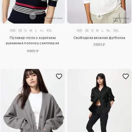
XXS
XS
S
M
L
XL
XXL
XXS
XS
S
M
L
XL
XXL
Пуловер-поло с коротким
Свободная вязаная футболка
рукавом в полоску скиппер из
5880 ₽
хлопкового понтеля
6860 ₽