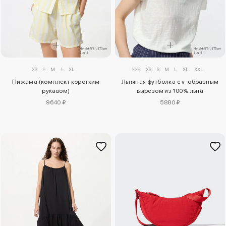
XS
S
M
L
XL
XXS
XS
S
M
L
XL
XXL
Пижама (комплект коротким
Льняная футболка с v-образным
рукавом)
вырезом из 100% льна
9640 ₽
5880 ₽