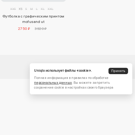
XXS
XS
S
M
L
XL
XXL
Футболка с графическим принтом
mofusand ut
2750 ₽
3920 ₽
Uniqlo использует файлы «cookie».
Принять
Полная информация в правилах по обработке
персональных данных
. Вы можете запретить
сохранение cookie в настройках своего браузера