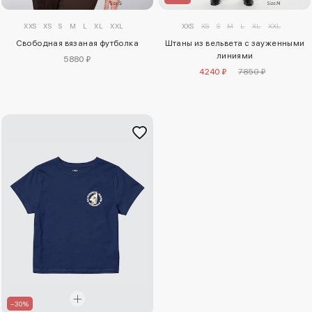
XXS
XS
S
M
L
XL
XXL
XXS
XS
S
M
L
XL
XXL
Свободная вязаная футболка
Штаны из вельвета с зауженными
линиями
5880 ₽
4240 ₽
7850 ₽
–30%