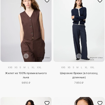
XXS
XS
S
M
L
XL
XXL
XXS
XS
S
M
L
XL
XXL
Жилет из 100% премиального
Широкие брюки (в полоску,
льна
длинные)
9810 ₽
7850 ₽