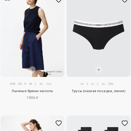
XXS
XS
S
M
L
XL
XXL
XS
S
M
L
XL
XXL
Льняные брюки-кюлоты
Трусы (низкая посадка, линия)
7850 ₽