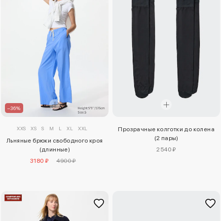
–36%
XXS
XS
S
M
L
XL
XXL
Прозрачные колготки до колена
(2 пары)
Льняные брюки свободного кроя
(длинные)
2540 ₽
3180 ₽
4900 ₽