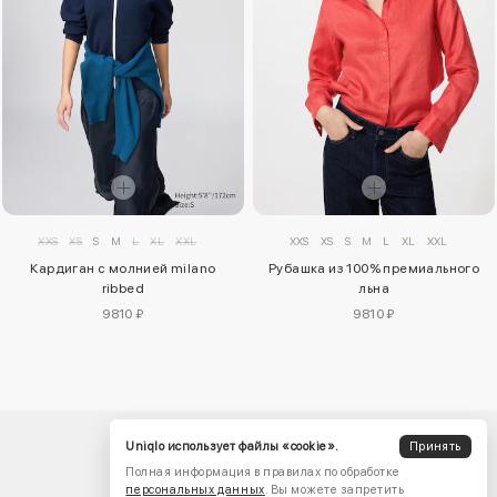
XXS
XS
S
M
L
XL
XXL
XXS
XS
S
M
L
XL
XXL
Кардиган с молнией milano
Рубашка из 100% премиального
ribbed
льна
9810 ₽
9810 ₽
Uniqlo использует файлы «cookie».
Принять
Полная информация в правилах по обработке
персональных данных
. Вы можете запретить