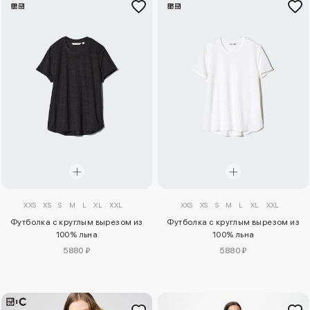
XXS
XS
S
M
L
XL
XXL
XXS
XS
S
M
L
XL
XXL
Футболка с круглым вырезом из
Футболка с круглым вырезом из
100% льна
100% льна
5880 ₽
5880 ₽