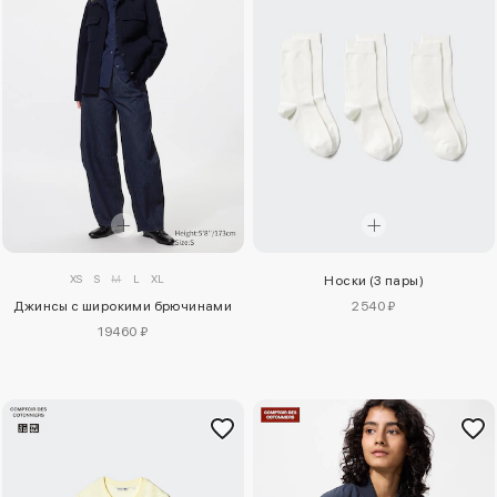
XS
S
M
L
XL
Носки (3 пары)
Джинсы с широкими брючинами
2540 ₽
19460 ₽