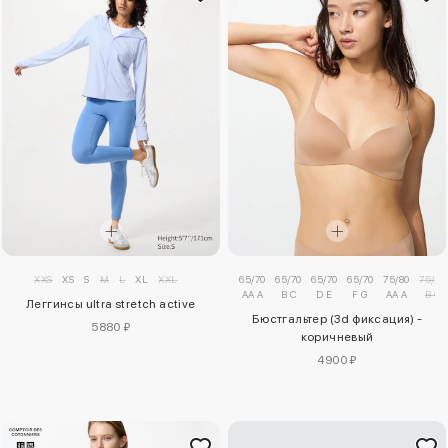
XXS
XS
S
M
L
XL
XXL
65/70
65/70
65/70
65/70
75/80
75/80
AA A
B C
D E
F G
AA A
B C
Леггинсы ultra stretch active
Бюстгальтер (3d фиксация) -
5880 ₽
коричневый
4900 ₽