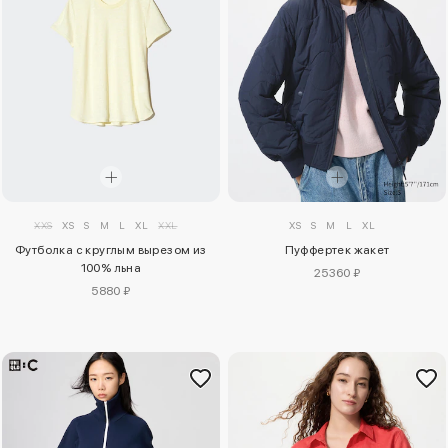
XXS
XS
S
M
L
XL
XXL
XS
S
M
L
XL
Футболка с круглым вырезом из
Пуффертек жакет
100% льна
25360 ₽
5880 ₽