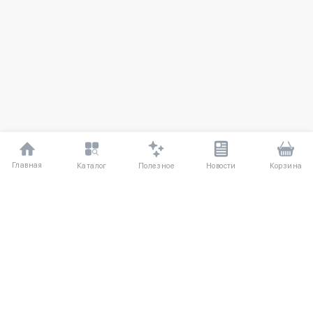
Главная
Полезное
Каталог
Новости
Корзина
ДЛЯ ПОКУПАТЕЛЕЙ
О компании UniqloRU
Частые вопросы
Соглашение
Способы оплаты