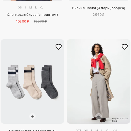
XS
S
M
L
XL
Низкие носки (3 пары, оборка)
Хлопковая блуза (с принтом)
2540 ₽
10290 ₽
13570 ₽
XXS
XS
S
M
L
XL
XXL