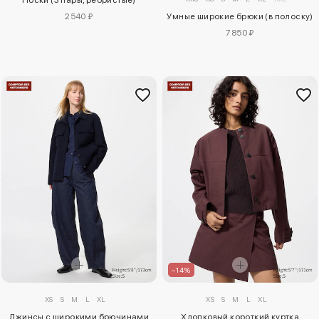
Носки (3 пары, ребристые)
2540 ₽
Умные широкие брюки (в полоску)
7850 ₽
–14%
XS
S
M
L
XL
XS
S
M
L
XL
Джинсы с широкими брючинами
Хлопковый короткий куртка