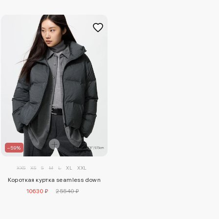
–59%
XXS
XS
S
M
L
XL
XXL
Короткая куртка seamless down
10630 ₽
25540 ₽