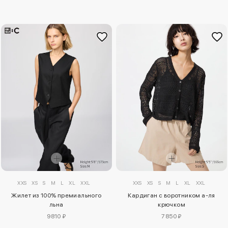
XXS
XS
S
M
L
XL
XXL
XXS
XS
S
M
L
XL
XXL
Жилет из 100% премиального
Кардиган с воротником а-ля
льна
крючком
9810 ₽
7850 ₽