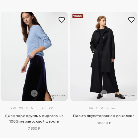
XXS
XS
S
M
L
XL
XXL
XS
S
M
L
XL
Джемпер с круглым вырезом из
Пальто двухстороннее до колена
100% мериносовой шерсти
38330 ₽
7850 ₽