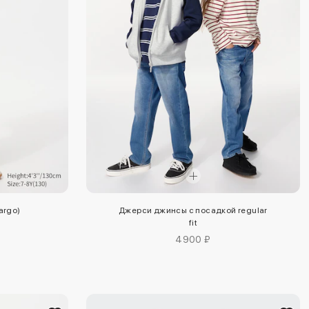
argo)
Джерси джинсы с посадкой regular
fit
4900 ₽