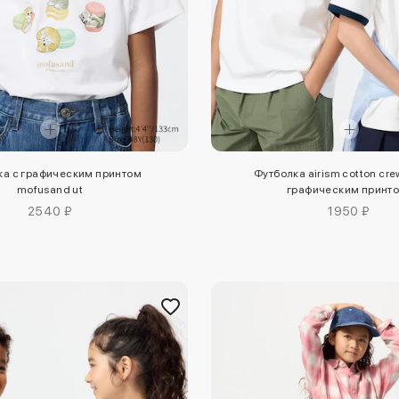
ка с графическим принтом
Футболка airism cotton cre
mofusand ut
графическим принто
2540 ₽
1950 ₽