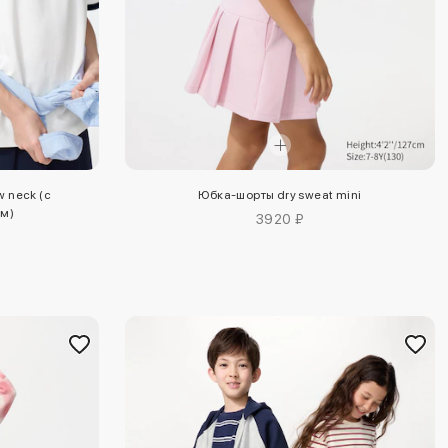
w neck (с
Юбка-шорты dry sweat mini
м)
3920 ₽