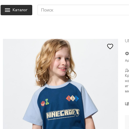
Каталог
U
Ф
Ар
Ди
Кр
но
иг
ми
Ц