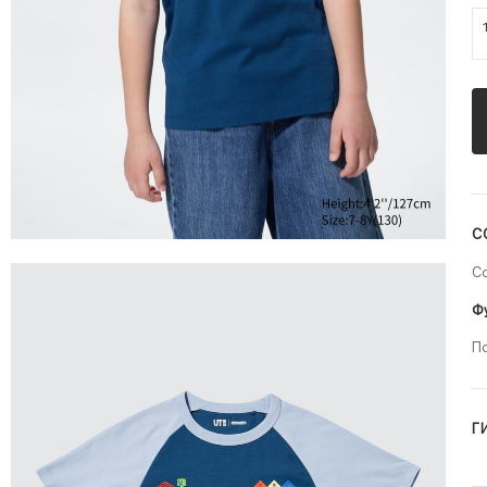
С
С
Ф
П
Г