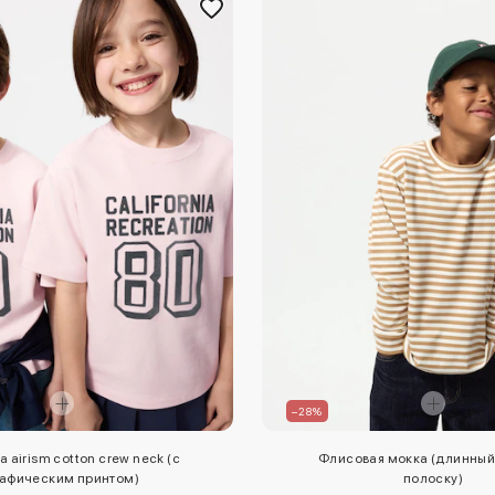
–28%
 airism cotton crew neck (с
Флисовая мокка (длинный 
афическим принтом)
полоску)