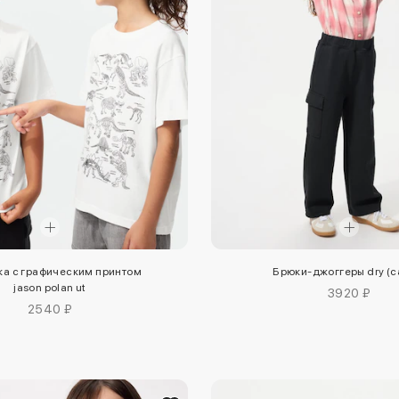
ка с графическим принтом
Брюки-джоггеры dry (c
jason polan ut
3920 ₽
2540 ₽