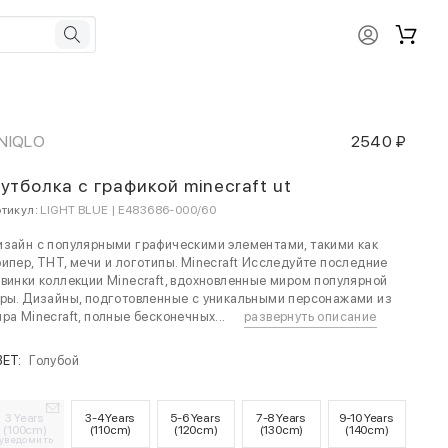
NIQLO
2540 ₽
утболка с графикой minecraft ut
тикул:
LIGHT BLUE | E483686-000/60
зайн с популярными графическими элементами, такими как
ипер, ТНТ, мечи и логотипы. Minecraft Исследуйте последние
винки коллекции Minecraft, вдохновленные миром популярной
ры. Дизайны, подготовленные с уникальными персонажами из
ра Minecraft, полные бесконечных...
развернуть описание
ВЕТ:
Голубой
3 Years
3-4 Years
5-6 Years
7-8 Years
9-10 Years
(100cm)
(110cm)
(120cm)
(130cm)
(140cm)
уведомить