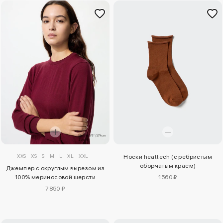
XXS
XS
S
M
L
XL
XXL
Носки heattech (с ребристым
оборчатым краем)
Джемпер с округлым вырезом из
100% мериносовой шерсти
1560 ₽
7850 ₽