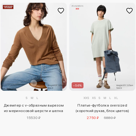
–54%
S
M
L
XXS
XS
S
M
L
XL
Джемпер с v-образным вырезом
Платье-футболка oversized
из мериносовой шерсти и шелка
(короткий рукав, блок цветов)
15530 ₽
2750 ₽
5880 ₽