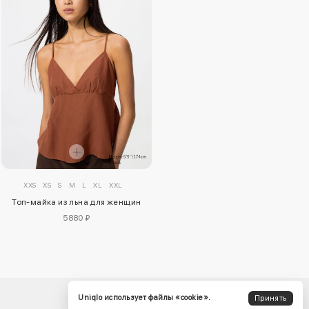
XXS
XS
S
M
L
XL
XXL
Топ-майка из льна для женщин
5880 ₽
Uniqlo использует файлы «cookie».
Принять