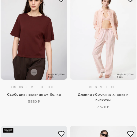
XXS
XS
S
M
L
XL
XXL
XS
S
M
L
XL
Свободная вязаная футболка
Длинные брюки из хлопка и
вискозы
5880 ₽
7670 ₽