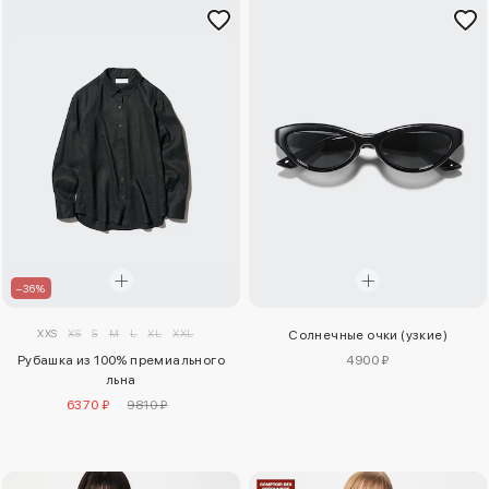
–36%
XXS
XS
S
M
L
XL
XXL
Солнечные очки (узкие)
Рубашка из 100% премиального
4900 ₽
льна
6370 ₽
9810 ₽