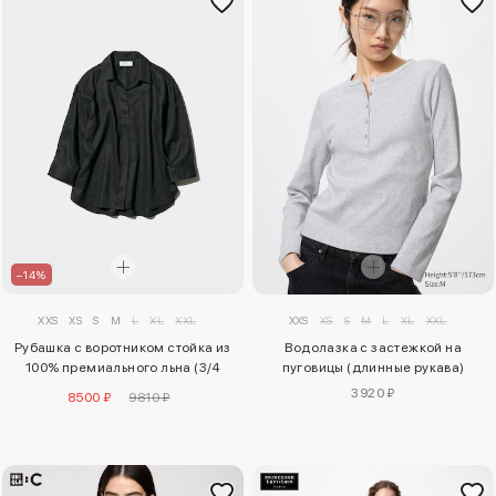
–14%
XXS
XS
S
M
L
XL
XXL
XXS
XS
S
M
L
XL
XXL
Рубашка с воротником стойка из
Водолазка с застежкой на
100% премиального льна (3/4
пуговицы (длинные рукава)
рукав)
3920 ₽
8500 ₽
9810 ₽