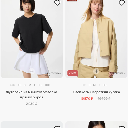
–14%
XXS
XS
S
M
L
XL
XXL
XS
S
M
L
XL
Футболка из вымытого хлопка
Хлопковый короткий куртка
прямого кроя
16870 ₽
19460 ₽
2930 ₽