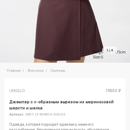
1
/
4
Главная
Женское
Свитеры
UNIQLO
15530 ₽
Джемпер с v-образным вырезом из мериносовой
шерсти и шелка
Артикул:
GREY | E484624-000/03
Одежда, которая подходит идеально, немного
расслабления, безупречная элегантность, абсолютное