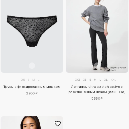
XS
S
M
L
XXS
XS
S
M
L
XL
XXL
Трусы с флокированным мешком
Леггинсы ultra stretch active с
расклешенным низом (длинные)
2950 ₽
5880 ₽