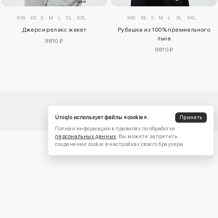
XXS
XS
S
M
L
XL
XXL
XXS
XS
S
M
L
XL
XXL
Джерси релакс жакет
Рубашка из 100% премиального
льна
9810 ₽
9810 ₽
Uniqlo использует файлы «cookie».
Принять
Полная информация в правилах по обработке
персональных данных
. Вы можете запретить
сохранение cookie в настройках своего браузера