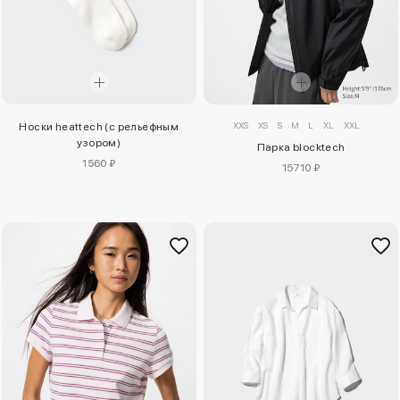
XXS
XS
S
M
L
XL
XXL
Носки heattech (с рельефным
узором)
Парка blocktech
1560 ₽
15710 ₽