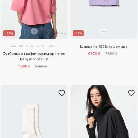
–57%
–19%
XXS
XS
S
M
L
XL
XXL
Шапка из 100% кашемира
Футболка с графическим принтом
6370 ₽
7850 ₽
babymonster ut
1690 ₽
3920 ₽