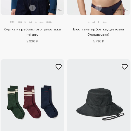
XXS
XS
S
M
L
XL
XXL
S
M
L
XL
Куртка из ребристого трикотажа
Бюстгальтер (сетка, цветовая
milano
блокировка)
2930 ₽
5710 ₽