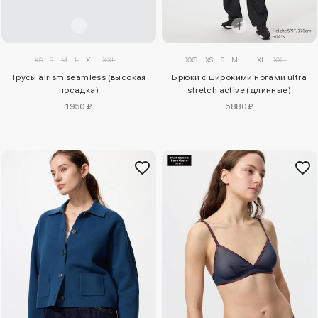
XS
S
M
L
XL
XXL
XXS
XS
S
M
L
XL
XXL
Трусы airism seamless (высокая
Брюки с широкими ногами ultra
посадка)
stretch active (длинные)
1950 ₽
5880 ₽