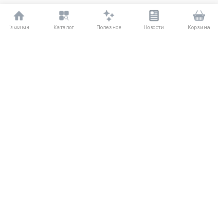
Главная
Полезное
Каталог
Новости
Корзина
ДЛЯ ПОКУПАТЕЛЕЙ
О компании UniqloRU
Частые вопросы
Соглашение
Способы оплаты
Агентский договор
Доставка
Обмен и возврат
КАТАЛОГ
КОНТАКТЫ
Женская одежда
+7 (916) 504-55-88