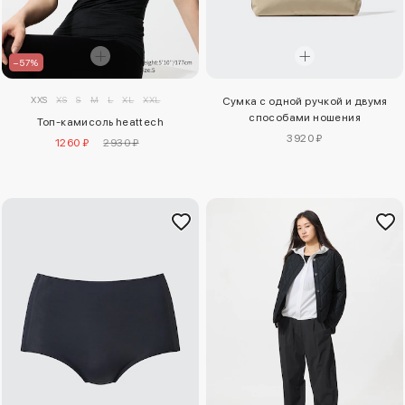
–57%
XXS
XS
S
M
L
XL
XXL
Сумка с одной ручкой и двумя
способами ношения
Топ-камисоль heattech
3920 ₽
1260 ₽
2930 ₽