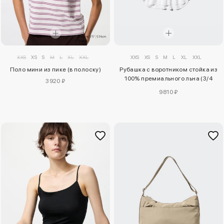
XXS
XS
S
M
L
XL
XXL
XXS
XS
S
M
L
XL
XXL
Поло мини из пике (в полоску)
Рубашка с воротником стойка из
100% премиального льна (3/4
3920 ₽
рукав)
9810 ₽