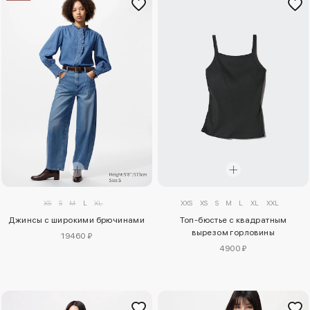
XS
S
M
L
XL
XXS
XS
S
M
L
XL
XXL
Джинсы с широкими брючинами
Топ-бюстье с квадратным
вырезом горловины
19460 ₽
4900 ₽