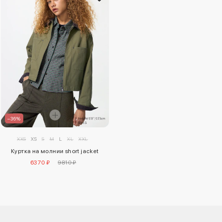
–36%
XXS
XS
S
M
L
XL
XXL
Куртка на молнии short jacket
6370 ₽
9810 ₽