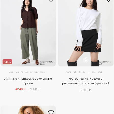
–46%
XXS
XS
S
M
L
XL
XXL
XXS
XS
S
M
L
XL
XXL
Льняные хлопковые зауженные
Футболка из гладкого
брюки
растяжимого хлопка (длинный
рукав)
4240 ₽
7850 ₽
3920 ₽