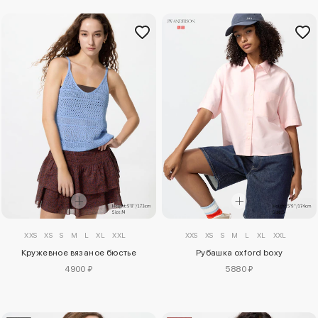
XXS
XS
S
M
L
XL
XXL
XXS
XS
S
M
L
XL
XXL
Кружевное вязаное бюстье
Рубашка oxford boxy
4900 ₽
5880 ₽