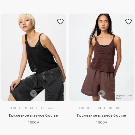
XXS
XS
S
M
L
XL
XXL
XXS
XS
S
M
L
XL
XXL
Кружевное вязаное бюстье
Кружевное вязаное бюстье
4900 ₽
4900 ₽