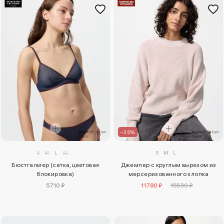
–25%
S
M
L
XL
S
M
L
Бюстгальтер (сетка, цветовая
Джемпер с круглым вырезом из
блокировка)
мерсеризованного хлопка
5710 ₽
11780 ₽
15530 ₽