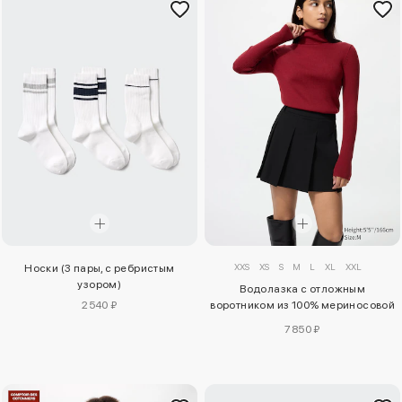
XXS
XS
S
M
L
XL
XXL
Носки (3 пары, с ребристым
узором)
Водолазка с отложным
2540 ₽
воротником из 100% мериносовой
шерсти
7850 ₽