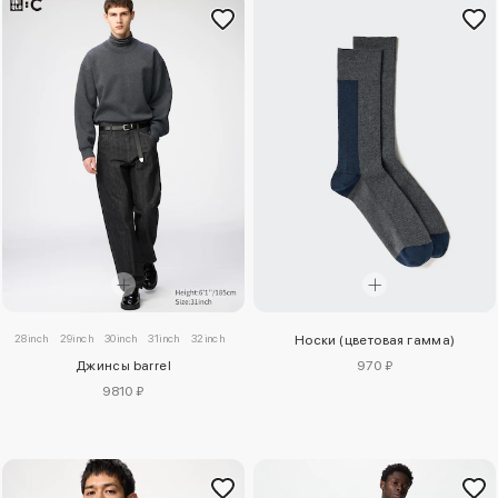
28inch
29inch
30inch
31inch
32inch
33inch
34inch
35inch
36inch
38inch
40inch
Носки (цветовая гамма)
Джинсы barrel
970 ₽
9810 ₽