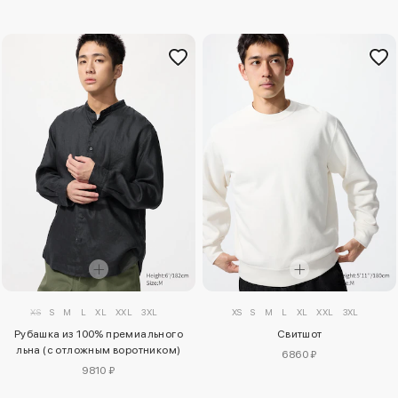
XS
S
M
L
XL
XXL
3XL
XS
S
M
L
XL
XXL
3XL
Рубашка из 100% премиального
Свитшот
льна (с отложным воротником)
6860 ₽
9810 ₽