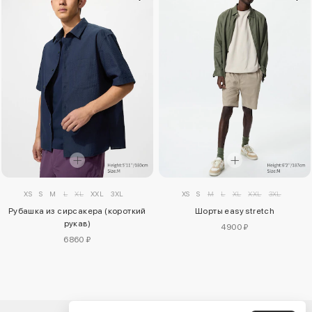
XS
S
M
L
XL
XXL
3XL
XS
S
M
L
XL
XXL
3XL
Рубашка из сирсакера (короткий
Шорты easy stretch
рукав)
4900 ₽
6860 ₽