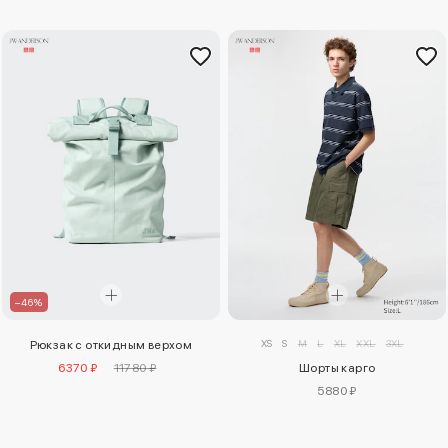
–46%
XS
S
M
L
XL
XXL
3XL
Рюкзак с откидным верхом
6370 ₽
11780 ₽
Шорты карго
5880 ₽