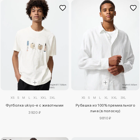
XS
S
M
L
XL
XXL
3XL
XS
S
M
L
XL
XXL
3XL
Футболка ukiyo-e с животными
Рубашка из 100% премиального
льна (в полоску)
3920 ₽
9810 ₽