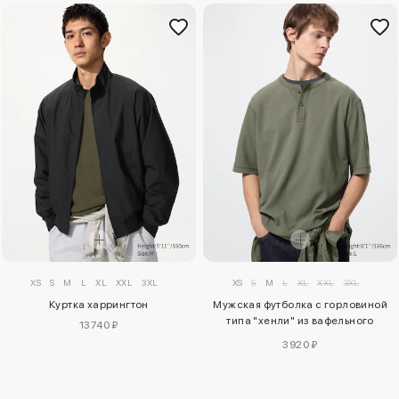
XS
S
M
L
XL
XXL
3XL
XS
S
M
L
XL
XXL
3XL
Куртка харрингтон
Мужская футболка с горловиной
типа "хенли" из вафельного
13740 ₽
материала
3920 ₽