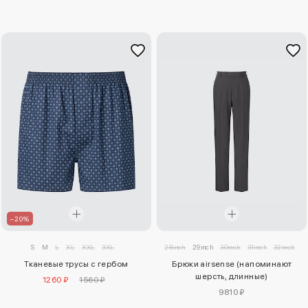
–20%
S
M
L
XL
XXL
3XL
28inch
29inch
30inch
31inch
32inch
3
Тканевые трусы с гербом
Брюки airsense (напоминают
шерсть, длинные)
1260 ₽
1560 ₽
9810 ₽