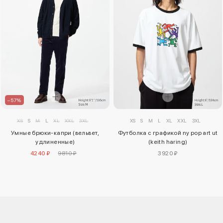
–57%
XS
S
M
L
XL
XXL
3XL
XS
S
M
L
XL
XXL
3XL
Умные брюки-капри (вельвет,
Футболка с графикой ny pop art ut
удлиненные)
(keith haring)
4240 ₽
9810 ₽
3920 ₽