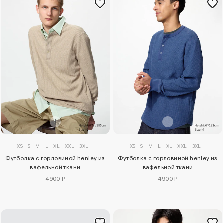
XS
S
M
L
XL
XXL
3XL
XS
S
M
L
XL
XXL
3XL
Футболка с горловиной henley из
Футболка с горловиной henley из
вафельной ткани
вафельной ткани
4900 ₽
4900 ₽