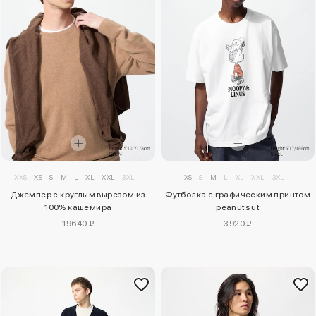
XXS
XS
S
M
L
XL
XXL
3XL
XS
S
M
L
XL
XXL
3XL
Джемпер с круглым вырезом из
Футболка с графическим принтом
100% кашемира
peanuts ut
19640 ₽
3920 ₽