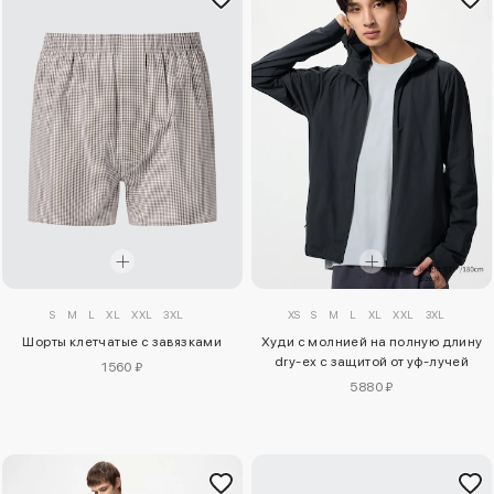
S
M
L
XL
XXL
3XL
XS
S
M
L
XL
XXL
3XL
Шорты клетчатые с завязками
Худи с молнией на полную длину
dry-ex с защитой от уф-лучей
1560 ₽
5880 ₽