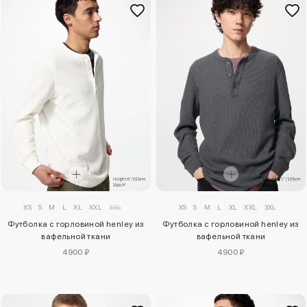
XS
S
M
L
XL
XXL
3XL
XS
S
M
L
XL
XXL
3XL
Футболка с горловиной henley из
Футболка с горловиной henley из
вафельной ткани
вафельной ткани
4900 ₽
4900 ₽