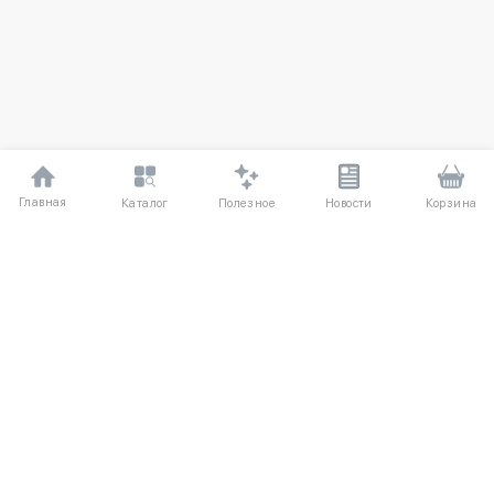
Главная
Полезное
Каталог
Новости
Корзина
ДЛЯ ПОКУПАТЕЛЕЙ
О компании UniqloRU
Частые вопросы
Соглашение
Способы оплаты
Агентский договор
Доставка