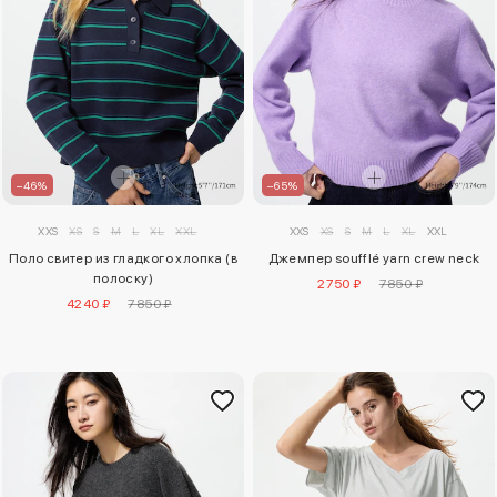
–46%
–65%
XXS
XS
S
M
L
XL
XXL
XXS
XS
S
M
L
XL
XXL
Поло свитер из гладкого хлопка (в
Джемпер soufflé yarn crew neck
полоску)
2750 ₽
7850 ₽
4240 ₽
7850 ₽