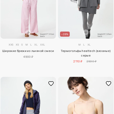
–28%
XXS
XS
S
M
L
XL
XXL
M
L
XL
Широкие брюки из льняной смеси
Термогольфы heattech (вязаные)
серые
4900 ₽
2110 ₽
2930 ₽