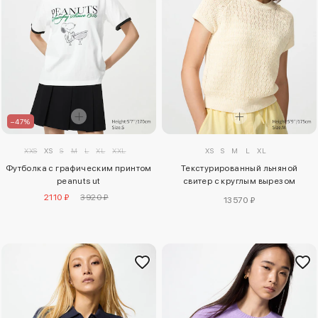
–47%
XXS
XS
S
M
L
XL
XXL
XS
S
M
L
XL
Футболка с графическим принтом
Текстурированный льняной
peanuts ut
свитер с круглым вырезом
(короткий рукав)
2110 ₽
3920 ₽
13570 ₽