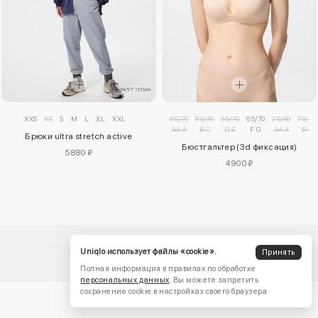
XXS
XS
S
M
L
XL
XXL
65/70
65/70
65/70
65/70
75/80
75/80
AA A
B C
D E
F G
AA A
B C
Брюки ultra stretch active
Бюстгальтер (3d фиксация)
5880 ₽
4900 ₽
Uniqlo использует файлы «cookie».
Принять
Полная информация в правилах по обработке
персональных данных
. Вы можете запретить
сохранение cookie в настройках своего браузера