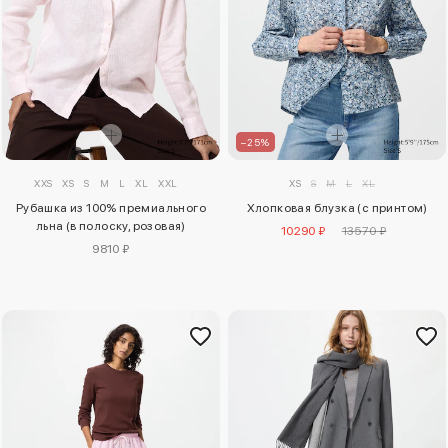
–25%
XXS
XS
S
M
L
XL
XXL
XS
S
M
L
XL
Рубашка из 100% премиального
Хлопковая блузка (с принтом)
льна (в полоску, розовая)
10290 ₽
13570 ₽
9810 ₽