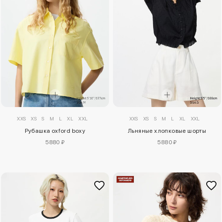
XXS
XS
S
M
L
XL
XXL
XXS
XS
S
M
L
XL
XXL
Рубашка oxford boxy
Льняные хлопковые шорты
5880 ₽
5880 ₽