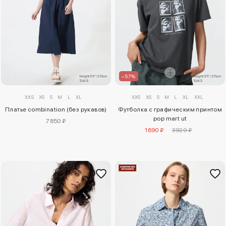
–57%
XXS
XS
S
M
L
XL
XXS
XS
S
M
L
XL
XXL
Платье combination (без рукавов)
Футболка с графическим принтом
pop mart ut
7850 ₽
1690 ₽
3920 ₽