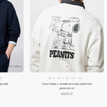
XL
XS
S
M
L
XL
XXL
3XL
ерсайз
Толстовка с графическим принтом
peanuts ut
6860 ₽