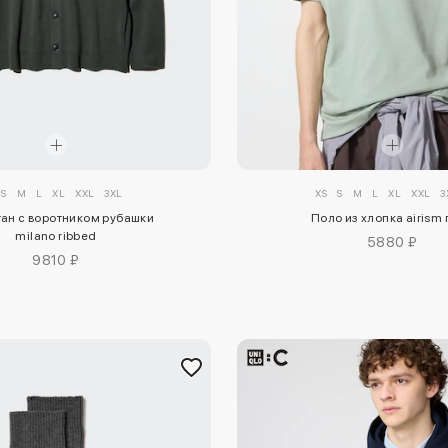
S
M
L
XL
XXL
3XL
XS
S
M
L
XL
XXL
3
ан с воротником рубашки
Поло из хлопка airism
milano ribbed
5880 ₽
9810 ₽