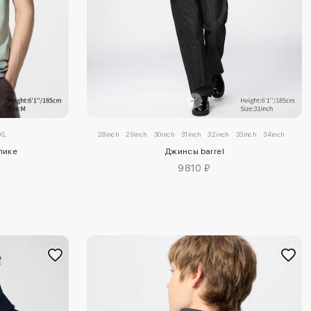
XL
28inch
29inch
30inch
31inch
32inch
33inch
34inch
35inc
 пике
Джинсы barrel
9810 ₽