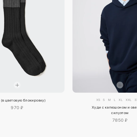
XS
S
M
L
XL
XXL
3
 (в цветовую блокировку)
970 ₽
Худи с капюшоном и ов
силуэтом
7850 ₽