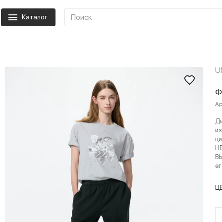
Каталог
U
Ф
Ар
Д
из
ци
Н
В
ег
Ц