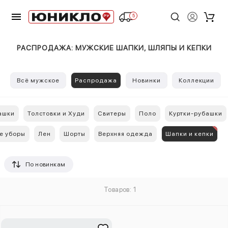
5
РАСПРОДАЖА: МУЖСКИЕ ШАПКИ, ШЛЯПЫ И КЕПКИ
Всё мужское
Распродажа
Новинки
Коллекции
ашки
Толстовки и Худи
Свитеры
Поло
Куртки-рубашки
е уборы
Лен
Шорты
Верхняя одежда
Шапки и кепки
По новинкам
Товаров: 1