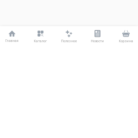
Главная
Полезное
Каталог
Новости
Корзина
ДЛЯ ПОКУПАТЕЛЕЙ
О компании UniqloRU
Частые вопросы
Соглашение
Способы оплаты
Агентский договор
Доставка
Обмен и возврат