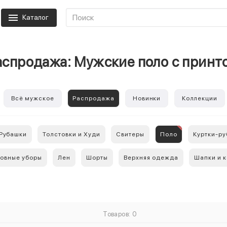
Каталог
аспродажа: Мужские поло с принт
Всё мужское
Распродажа
Новинки
Коллекции
Рубашки
Толстовки и Худи
Свитеры
Поло
Куртки-р
ловные уборы
Лен
Шорты
Верхняя одежда
Шапки и 
Товаров: 0