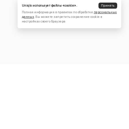
Uniqlo использует файлы «cookie».
Принять
Полная информация в правилах по обработке
персональных
данных
. Вы можете запретить сохранение cookie в
настройках своего браузера
КОНТАКТЫ
+7 (916) 504-55-88
Написать нам