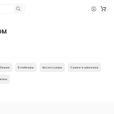
ом
убашки
Блейзеры
Аксессуары
Сумки и рюкзаки
кепки