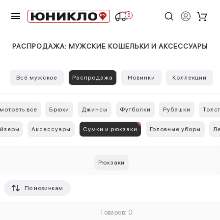
8
РАСПРОДАЖА: МУЖСКИЕ КОШЕЛЬКИ И АКСЕССУАРЫ
Всё мужское
Распродажа
Новинки
Коллекции
мотреть все
Брюки
Джинсы
Футболки
Рубашки
Толс
йзеры
Аксессуары
Сумки и рюкзаки
Головные уборы
Л
Рюкзаки
По новинкам
Товаров: 0