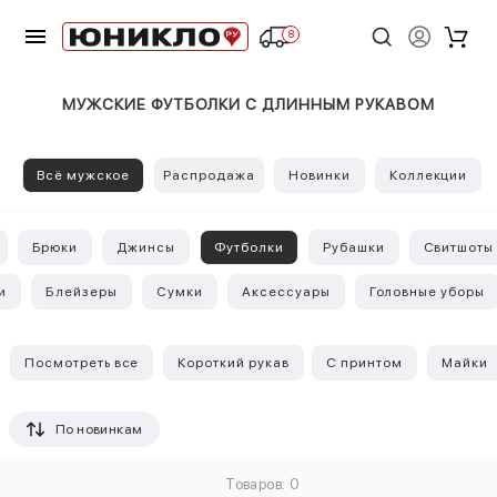
8
МУЖСКИЕ ФУТБОЛКИ С ДЛИННЫМ РУКАВОМ
Всё мужское
Распродажа
Новинки
Коллекции
Брюки
Джинсы
Футболки
Рубашки
Свитшоты 
и
Блейзеры
Сумки
Аксессуары
Головные уборы
Посмотреть все
Короткий рукав
С принтом
Майки
По новинкам
Товаров: 0