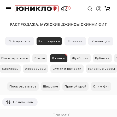
5
РАСПРОДАЖА: МУЖСКИЕ ДЖИНСЫ СКИННИ ФИТ
Всё мужское
Распродажа
Новинки
Коллекции
Посмотреть все
Брюки
Джинсы
Футболки
Рубашки
Блейзеры
Аксессуары
Сумки и рюкзаки
Головные уборы
Посмотреть все
Широкие
Прямой крой
Слим фит
По новинкам
Товаров: 0