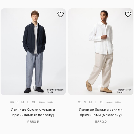
XS
S
M
L
XL
XXL
3XL
XS
S
M
L
XL
XXL
3XL
Льняные брюки с узкими
Льняные брюки с узкими
брючинами (в полоску)
брючинами (в полоску)
5880 ₽
5880 ₽