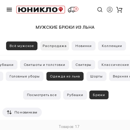
8
МУЖСКИЕ БРЮКИ ИЗ ЛЬНА
Всё мужское
Распродажа
Новинки
Коллекции
убашки
Свитшоты и толстовки
Свитеры
Классические
Головные уборы
Одежда из льна
Шорты
Верхняя
Посмотреть все
Рубашки
Брюки
По новинкам
Товаров: 17