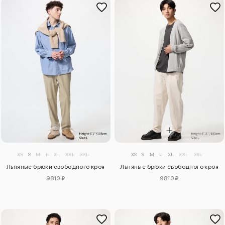
XS
S
M
L
XL
XXL
3XL
XS
S
M
L
XL
XXL
3XL
Льняные брюки свободного кроя
Льняные брюки свободного кроя
9810 ₽
9810 ₽