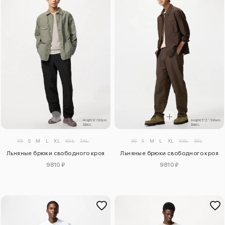
XS
S
M
L
XL
XXL
3XL
XS
S
M
L
XL
XXL
3XL
Льняные брюки свободного кроя
Льняные брюки свободного кроя
9810 ₽
9810 ₽