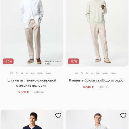
–36%
–57%
XS
S
M
L
XL
XXL
3XL
XS
S
M
L
XL
XXL
3XL
Штаны из льняно-хлопковой
Льняные брюки свободного кроя
смеси (в полоску)
4240 ₽
9810 ₽
6370 ₽
9810 ₽