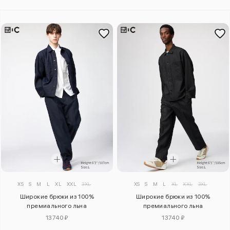
XS
S
M
L
XL
XXL
3XL
XS
S
M
L
XL
XXL
3XL
Широкие брюки из 100%
Широкие брюки из 100%
премиального льна
премиального льна
13740 ₽
13740 ₽