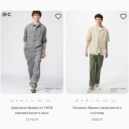
XS
S
M
L
XL
XXL
3XL
XS
S
M
L
XL
XXL
3XL
Широкие брюки из 100%
Льняные брюки смешанного
премиального льна
состава
13740 ₽
5880 ₽