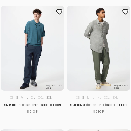
XS
S
M
L
XL
XXL
3XL
XS
S
M
L
XL
XXL
3XL
Льняные брюки свободного кроя
Льняные брюки свободного кроя
9810 ₽
9810 ₽