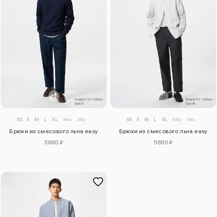
XS
S
M
L
XL
XXL
3XL
XS
S
M
L
XL
XXL
3XL
Брюки из смесового льна easy
Брюки из смесового льна easy
5880 ₽
5880 ₽