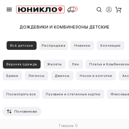
8
ДОЖДЕВИКИ И КОМБИНЕЗОНЫ ДЕТСКИЕ
Всё детское
Распродажа
Новинки
Коллекции
Верхняя одежда
Жилеты
Лен
Платья и Комбинезо
Брюки
Легинсы
Джинсы
Носки и колготки
Ак
Посмотреть все
Пуховики и стеганные куртки
Флисовые
По новинкам
Товаров: 0