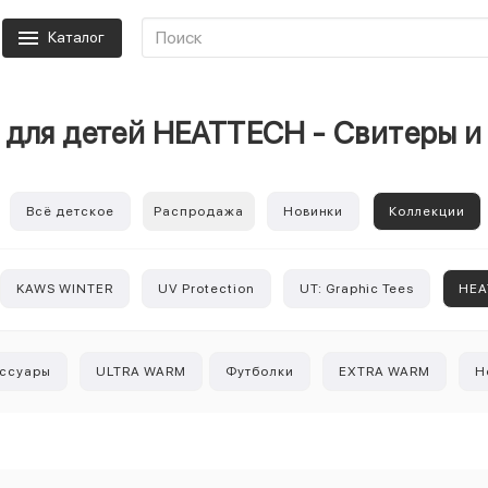
Каталог
 для детей HEATTECH - Свитеры 
Всё детское
Распродажа
Новинки
Коллекции
KAWS WINTER
UV Protection
UT: Graphic Tees
HEA
ссуары
ULTRA WARM
Футболки
EXTRA WARM
Н