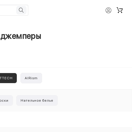
и джемперы
TTECH
AIRism
оски
Нательное белье