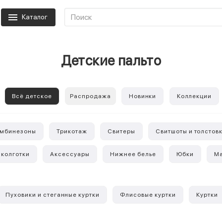
Каталог
Детские пальто
Всё детское
Распродажа
Новинки
Коллекции
омбинезоны
Трикотаж
Свитеры
Свитшоты и толстов
 колготки
Аксессуары
Нижнее белье
Юбки
Ма
Пуховики и стеганные куртки
Флисовые куртки
Куртки