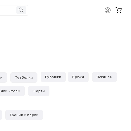
Рубашки
Брюки
Легинсы
ки
Футболки
йки и топы
Шорты
Тренчи и парки