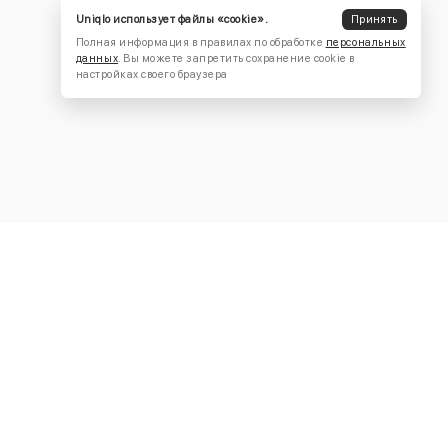
Uniqlo использует файлы «cookie».
Принять
Полная информация в правилах по обработке
персональных
данных
. Вы можете запретить сохранение cookie в
настройках своего браузера
КОНТАКТЫ
+7 (916) 504-55-88
Написать нам