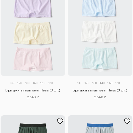
110
120
130
140
150
160
110
120
130
140
150
160
Бриджи airism seamless (3 шт.)
Бриджи airism seamless (3 шт.)
2540 ₽
2540 ₽