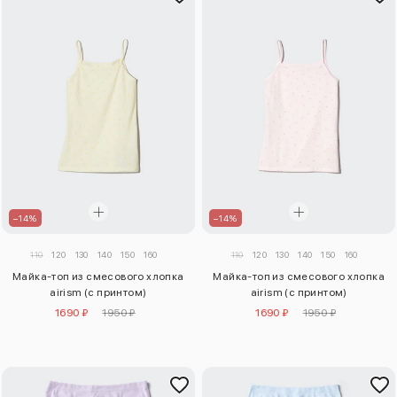
–14%
–14%
110
120
130
140
150
160
110
120
130
140
150
160
Майка-топ из смесового хлопка
Майка-топ из смесового хлопка
airism (с принтом)
airism (с принтом)
1690 ₽
1950 ₽
1690 ₽
1950 ₽