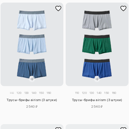
110
120
130
140
150
160
110
120
130
140
150
160
Трусы-брифы airism (3 штуки)
Трусы-брифы airism (3 штуки)
2540 ₽
2540 ₽