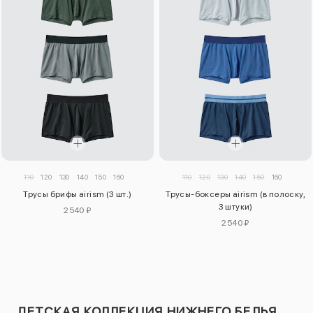
110
120
130
140
150
160
110
120
130
140
150
160
Трусы брифы airism (3 шт.)
Трусы-боксеры airism (в полоску,
3 штуки)
2540 ₽
2540 ₽
ДЕТСКАЯ КОЛЛЕКЦИЯ НИЖНЕГО БЕЛЬЯ