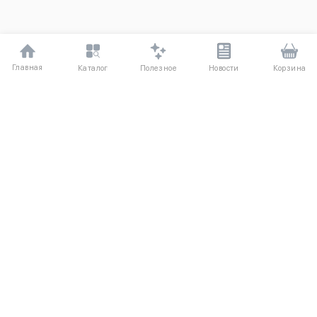
Главная
Полезное
Каталог
Новости
Корзина
ДЛЯ ПОКУПАТЕЛЕЙ
О компании UniqloRU
Частые вопросы
Соглашение
Способы оплаты
Агентский договор
Доставка
Обмен и возврат
КАТАЛОГ
КОНТАКТЫ